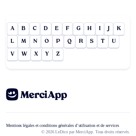
A
B
C
D
E
F
G
H
I
J
K
L
M
N
O
P
Q
R
S
T
U
V
W
X
Y
Z
Mentions légales et conditions générales d’utilisation et de services
© 2026 LeDico par MerciApp. Tous droits réservés.