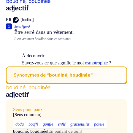
boudiné, boudinée
adjectif
FR
[budine]
1
Sens figuré.
Être serré dans un vêtement.
Il est vraiment boudiné dans ce costume !
À découvrir
Savez-vous ce que signifie le mot
osmotrophie
?
Synonymes de
“boudiné, boudinée“
boudiné, boudinée
adjectif
Sens principaux
[Sens commun]
dodu
bouffi
gonflé
enflé
grassouillet
potelé
boudiné, boudinée
[En parlant de qqn]