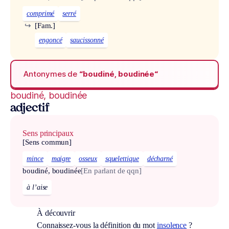
comprimé
serré
↪
[Fam.]
engoncé
saucissonné
Antonymes de
“boudiné, boudinée“
boudiné, boudinée
adjectif
Sens principaux
[Sens commun]
mince
maigre
osseux
squelettique
décharné
boudiné, boudinée
[En parlant de qqn]
à l’aise
À découvrir
Connaissez-vous la définition du mot
insolence
?