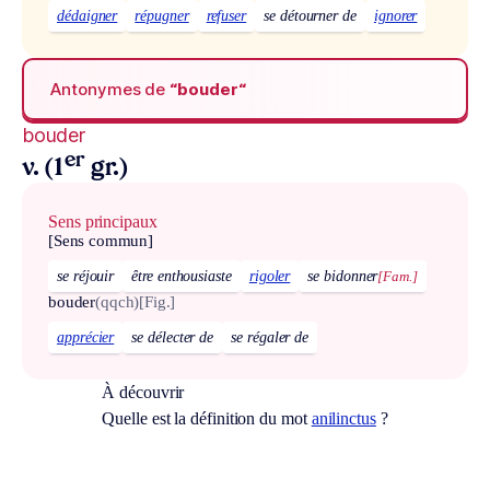
dédaigner
répugner
refuser
se détourner de
ignorer
Antonymes de
“bouder“
bouder
er
v. (1
gr.)
Sens principaux
[Sens commun]
se réjouir
être enthousiaste
rigoler
se bidonner
[Fam.]
bouder
(qqch)
[Fig.]
apprécier
se délecter de
se régaler de
À découvrir
Quelle est la définition du mot
anilinctus
?