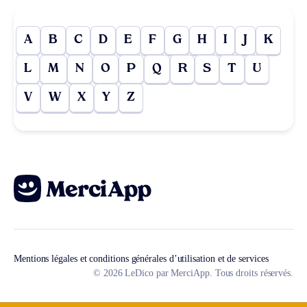
A
B
C
D
E
F
G
H
I
J
K
L
M
N
O
P
Q
R
S
T
U
V
W
X
Y
Z
Mentions légales et conditions générales d’utilisation et de services
© 2026 LeDico par MerciApp. Tous droits réservés.