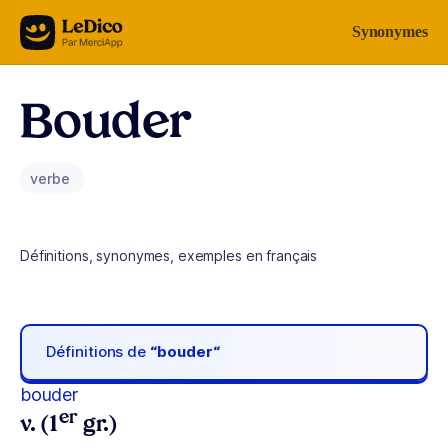
Aller au contenu
Synonymes
Bouder
verbe
Définitions, synonymes, exemples en français
Définitions de
“bouder“
bouder
er
v. (1
gr.)