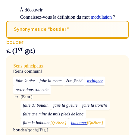
À découvrir
Connaissez-vous la définition du mot
modulation
?
Synonymes de
“bouder“
bouder
er
v. (1
gr.)
Sens principaux
[Sens commun]
faire la tête
faire la moue
être fâché
rechigner
rester dans son coin
↪
[Fam.]
faire du boudin
faire la gueule
faire la tronche
faire une mine de trois pieds de long
faire la baboune
[Québec.]
babouner
[Québec.]
bouder
(qqch)
[Fig.]