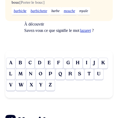
bouc
[Porter le bouc]
barbiche
barbichette
barbe
mouche
royale
À découvrir
Savez-vous ce que signifie le mot
lazaret
?
A
B
C
D
E
F
G
H
I
J
K
L
M
N
O
P
Q
R
S
T
U
V
W
X
Y
Z