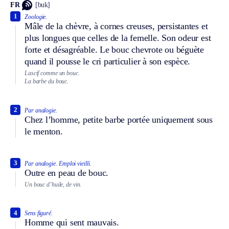
FR
[buk]
1
Zoologie.
Mâle de la chèvre, à cornes creuses, persistantes et
plus longues que celles de la femelle. Son odeur est
forte et désagréable. Le bouc chevrote ou béguète
quand il pousse le cri particulier à son espèce.
Lascif comme un bouc.
La barbe du bouc.
2
Par analogie.
Chez l’homme, petite barbe portée uniquement sous
le menton.
3
Par analogie.
Emploi vieilli.
Outre en peau de bouc.
Un bouc d’huile, de vin.
4
Sens figuré.
Homme qui sent mauvais.