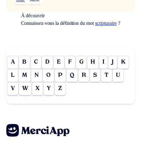
À découvrir
Connaissez-vous la définition du mot
scripturaire
?
A
B
C
D
E
F
G
H
I
J
K
L
M
N
O
P
Q
R
S
T
U
V
W
X
Y
Z