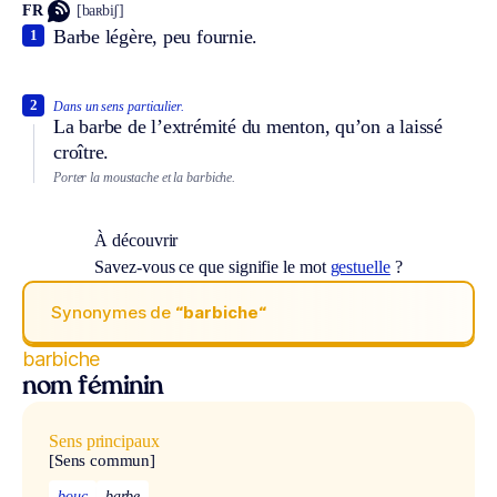
FR
[baʀbiʃ]
Barbe légère, peu fournie.
1
2
Dans un sens particulier.
La barbe de l’extrémité du menton, qu’on a laissé
croître.
Porter la moustache et la barbiche.
À découvrir
Savez-vous ce que signifie le mot
gestuelle
?
Synonymes de
“barbiche“
barbiche
nom féminin
Sens principaux
[Sens commun]
bouc
barbe