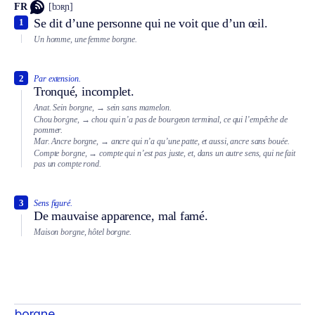
FR
[bɔʀɲ]
Se dit d’une personne qui ne voit que d’un œil.
1
Un homme, une femme borgne.
2
Par extension.
Tronqué, incomplet.
Anat.
Sein borgne,
→ sein sans mamelon.
Chou borgne,
→ chou qui n’a pas de bourgeon terminal, ce qui l’empêche de
pommer.
Mar.
Ancre borgne,
→ ancre qui n’a qu’une patte, et aussi, ancre sans bouée.
Compte borgne,
→ compte qui n’est pas juste, et, dans un autre sens, qui ne fait
pas un compte rond.
3
Sens figuré.
De mauvaise apparence, mal famé.
Maison borgne, hôtel borgne.
borgne