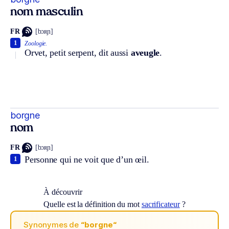
nom masculin
FR
[bɔʀɲ]
1
Zoologie.
Orvet, petit serpent, dit aussi
aveugle
.
borgne
nom
FR
[bɔʀɲ]
Personne qui ne voit que d’un œil.
1
À découvrir
Quelle est la définition du mot
sacrificateur
?
Synonymes de
“borgne“