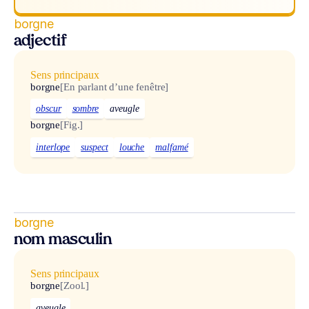
borgne
adjectif
Sens principaux
borgne
[En parlant d’une fenêtre]
obscur
sombre
aveugle
borgne
[Fig.]
interlope
suspect
louche
malfamé
borgne
nom masculin
Sens principaux
borgne
[Zool.]
aveugle