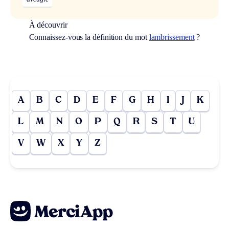
À découvrir
Connaissez-vous la définition du mot
lambrissement
?
A
B
C
D
E
F
G
H
I
J
K
L
M
N
O
P
Q
R
S
T
U
V
W
X
Y
Z