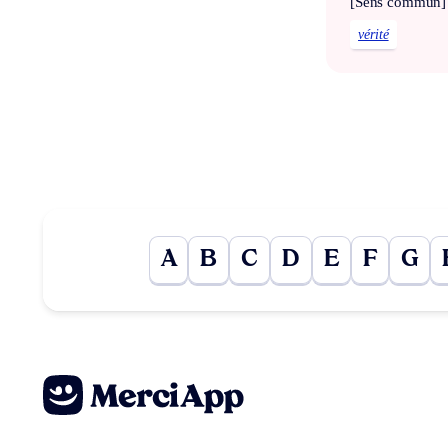
[Sens commun]
vérité
A
B
C
D
E
F
G