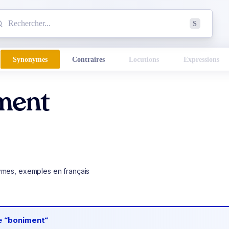
mmencez à chercher un mot dans le dictionnaire :
S
esults found.
Synonymes
Contraires
Locutions
Expressions
ment
ymes, exemples en français
de
“boniment“