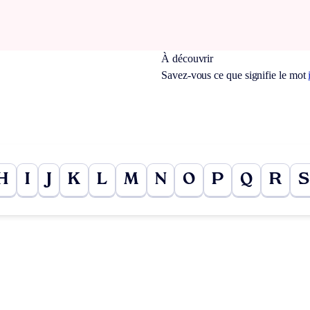
À découvrir
Savez-vous ce que signifie le mot
H
I
J
K
L
M
N
O
P
Q
R
S