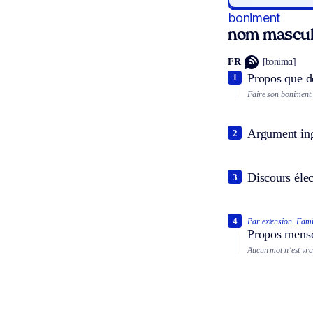
boniment
nom mascul
FR
[bɔnimɑ̃]
Propos que dé
1
Faire son boniment.
Argument ing
2
Discours élec
3
4
Par extension.
Famil
Propos mens
Aucun mot n’est vra