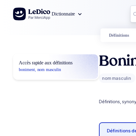
Aller au contenu
Co
Dictionnaire
0
r
Définitions
Boni
Accès rapide aux définitions
boniment, nom masculin
nom masculin
Définitions, synon
Définitions 