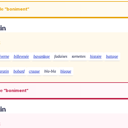
de
“boniment“
in
x
iverne
billevesée
bavardage
fadaises
sornettes
histoire
battage
aratin
bobard
craque
bla-bla
blague
de
“boniment“
in
x