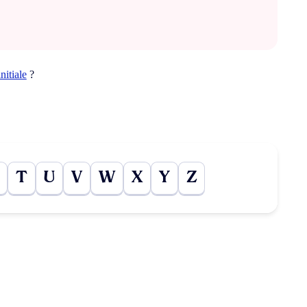
initiale
?
T
U
V
W
X
Y
Z