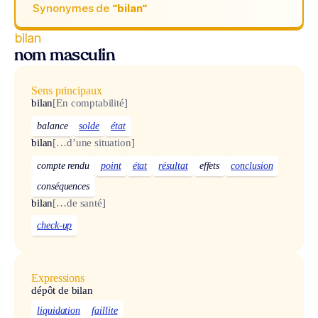
Synonymes de
“bilan“
bilan
nom masculin
Sens principaux
bilan
[En comptabilité]
balance
solde
état
bilan
[…d’une situation]
compte rendu
point
état
résultat
effets
conclusion
conséquences
bilan
[…de santé]
check-up
Expressions
dépôt de bilan
liquidation
faillite