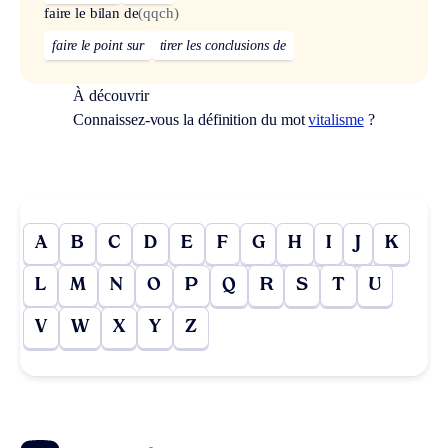
faire le bilan de
(qqch)
faire le point sur
tirer les conclusions de
À découvrir
Connaissez-vous la définition du mot
vitalisme
?
A
B
C
D
E
F
G
H
I
J
K
L
M
N
O
P
Q
R
S
T
U
V
W
X
Y
Z