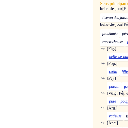
Sens principau
belle-de-jour
[Bo
liseron des jardi
belle-de-jour
[Pé
prostituée
pér
raccrocheuse
↪
[Fig.]
belle-de-nui
↪
[Pop.]
catin
fille
↪
[Péj.]
putain
ga
↪
[Vulg. Péj. 
pute
pouf
↪
[Arg.]
radeuse
t
↪
[Anc.]