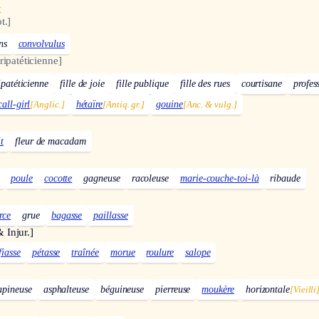
x
t.]
ns
convolvulus
ripatéticienne]
ipatéticienne
fille de joie
fille publique
fille des rues
courtisane
profes
call-girl
[Anglic.]
hétaïre
[Antiq. gr.]
gouine
[Anc. & vulg.]
t
fleur de macadam
poule
cocotte
gagneuse
racoleuse
marie-couche-toi-là
ribaude
rce
grue
bagasse
paillasse
& Injur.]
fiasse
pétasse
traînée
morue
roulure
salope
apineuse
asphalteuse
béguineuse
pierreuse
moukère
horizontale
[Vieilli