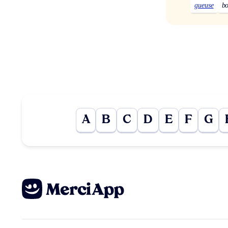
gueuse
bo
A
B
C
D
E
F
G