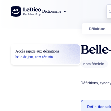
Aller au contenu
Co
Dictionnaire
0
r
Définitions
Belle
Accès rapide aux définitions
belle-de-jour, nom féminin
nom féminin
Définitions, synon
Définitions 