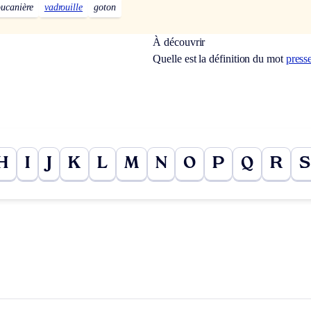
ucanière
vadrouille
goton
À découvrir
Quelle est la définition du mot
press
H
I
J
K
L
M
N
O
P
Q
R
S