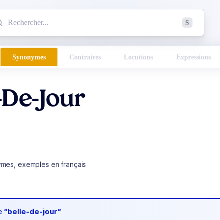
mmencez à chercher un mot dans le dictionnaire :
S
esults found.
Synonymes
Contraires
Locutions
Expressions
-De-Jour
ymes, exemples en français
de
“belle-de-jour“