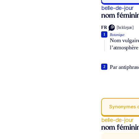
belle-de-jour
nom fémini
FR
[bɛldəʒuʀ]
1
Botanique.
Nom vulgaire 
l’atmosphère
Par antiphras
2
Synonymes 
belle-de-jour
nom fémini