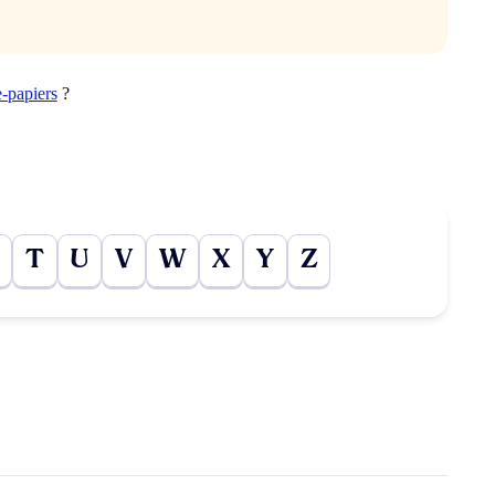
e-papiers
?
T
U
V
W
X
Y
Z