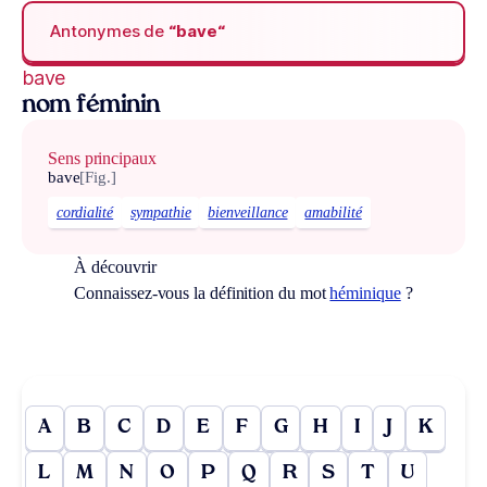
Antonymes de
“bave“
bave
nom féminin
Sens principaux
bave
[Fig.]
cordialité
sympathie
bienveillance
amabilité
À découvrir
Connaissez-vous la définition du mot
héminique
?
A
B
C
D
E
F
G
H
I
J
K
L
M
N
O
P
Q
R
S
T
U