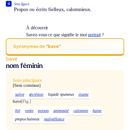
4
Sens figuré.
Propos ou écrits fielleux, calomnieux.
À découvrir
Savez-vous ce que signifie le mot
portrait
?
Synonymes de
“bave“
bave
nom féminin
Sens principaux
[Sens commun]
salive
sécrétion
liquide spumeux
écume
bave
[Fig.]
fiel
venin
poison
animosité
calomnie
haine
propos haineux
malveillance