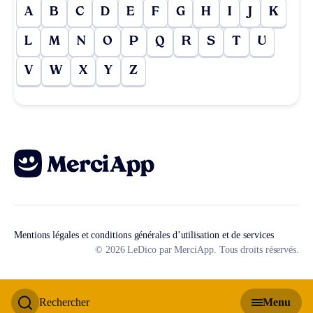
A
B
C
D
E
F
G
H
I
J
K
L
M
N
O
P
Q
R
S
T
U
V
W
X
Y
Z
Mentions légales et conditions générales d’utilisation et de services
© 2026 LeDico par MerciApp. Tous droits réservés.
Rechercher
Menu