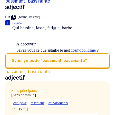
bassinant, bassinante
adjectif
FR
[basinɑ̃, basinɑ̃t]
1
Familier.
Qui bassine, lasse, fatigue, barbe.
À découvrir
Savez-vous ce que signifie le mot
cosmopolitisme
?
Synonymes de
“bassinant, bassinante“
bassinant, bassinante
adjectif
Sens principaux
[Sens commun]
ennuyeux
fastidieux
empoisonnant
↪
[Fam.]