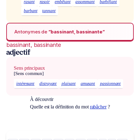
rasant
rasoir
embêtant
assommant
barbifiant
barbant
tannant
Antonymes de
“bassinant, bassinante“
bassinant, bassinante
adjectif
Sens principaux
[Sens commun]
intéressant
distrayant
plaisant
amusant
passionnant
À découvrir
Quelle est la définition du mot
rabâcher
?