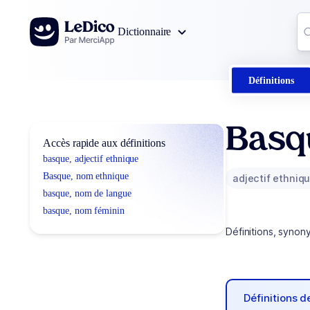
Aller au contenu
Co
Dictionnaire
0
r
Définitions
Basq
Accès rapide aux définitions
basque, adjectif ethnique
Basque, nom ethnique
adjectif ethniq
basque, nom de langue
basque, nom féminin
Définitions, synon
Définitions 