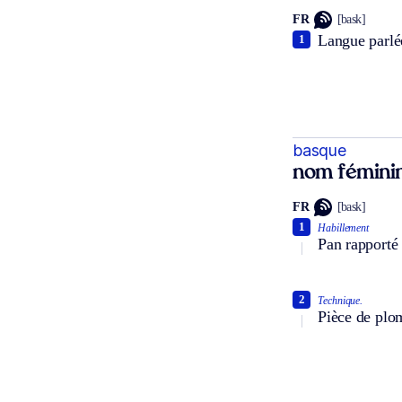
FR
[bask]
Langue parlée
1
basque
nom fémini
FR
[bask]
1
Habillement
Pan rapporté 
2
Technique.
Pièce de plo