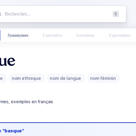
mmencez à chercher un mot dans le dictionnaire :
S
esults found.
Synonymes
Contraires
Locutions
Expressions
ue
ue
nom ethnique
nom de langue
nom féminin
ymes, exemples en français
de
“basque“