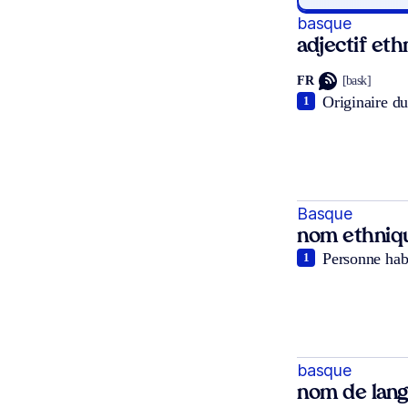
basque
adjectif et
FR
[bask]
Originaire du
1
Basque
nom ethniq
Personne habi
1
basque
nom de lan