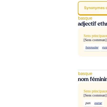
Synonymes 
basque
adjectif et
Sens principau
[Sens commun]
basquaise
eus
basque
nom fémini
Sens principau
[Sens commun]
pan
queue