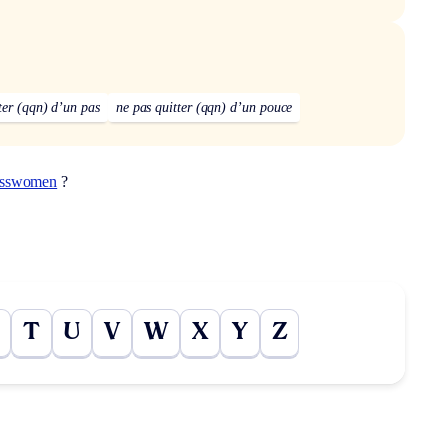
ter (qqn) d’un pas
ne pas quitter (qqn) d’un pouce
osswomen
?
T
U
V
W
X
Y
Z