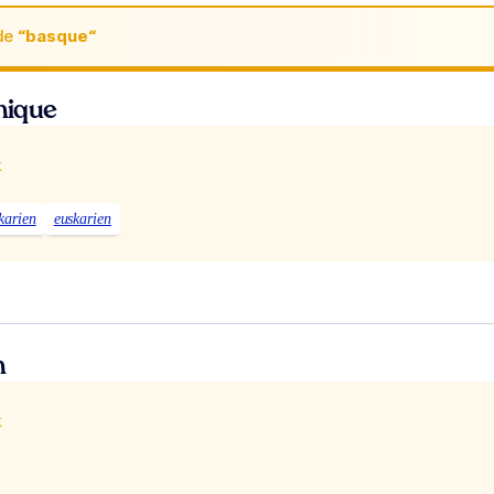
de
“basque“
hnique
x
karien
euskarien
n
x