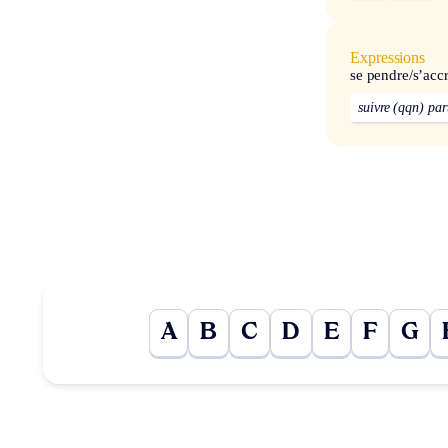
Expressions
se pendre/s’acc
suivre (qqn) par
A
B
C
D
E
F
G