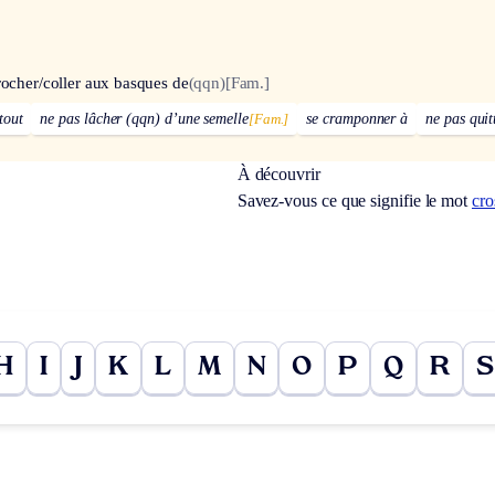
rocher/coller aux basques de
(qqn)
[Fam.]
tout
ne pas lâcher (qqn) d’une semelle
[Fam.]
se cramponner à
ne pas quit
À découvrir
Savez-vous ce que signifie le mot
cr
H
I
J
K
L
M
N
O
P
Q
R
S