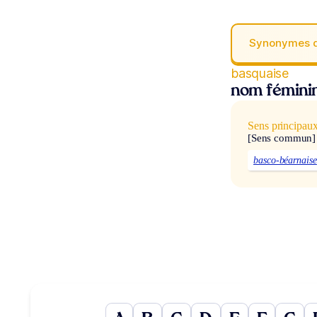
Synonymes 
basquaise
nom fémini
Sens principau
[Sens commun]
basco-béarnaise