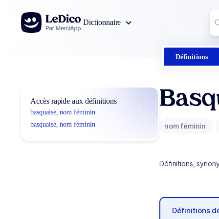
Aller au contenu
Co
Dictionnaire
0
r
Définitions
Basq
Accès rapide aux définitions
basquaise, nom féminin
basquaise, nom féminin
nom féminin
Définitions, synon
Définitions 