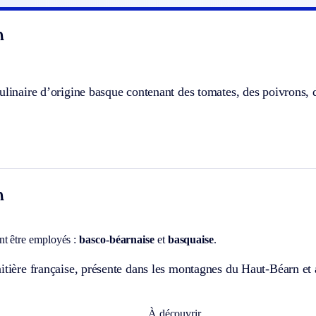
n
ulinaire d’origine basque contenant des tomates, des poivrons,
n
t être employés :
basco-béarnaise
et
basquaise
.
itière française, présente dans les montagnes du Haut-Béarn et
À découvrir