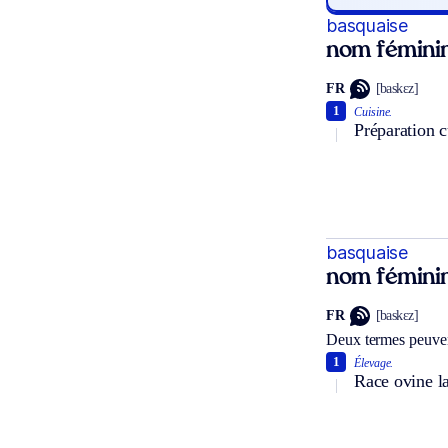
basquaise
nom fémini
FR
[baskɛz]
1
Cuisine.
Préparation c
basquaise
nom fémini
FR
[baskɛz]
Deux termes peuven
1
Élevage.
Race ovine la