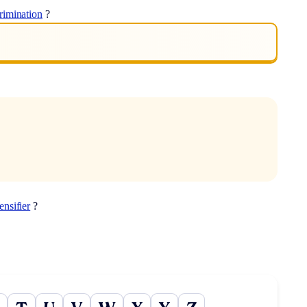
rimination
?
nsifier
?