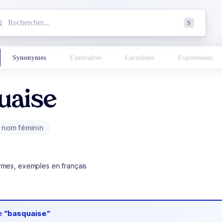
mmencez à chercher un mot dans le dictionnaire :
S
esults found.
Synonymes
Contraires
Locutions
Expressions
uaise
nom féminin
ymes, exemples en français
de
“basquaise“