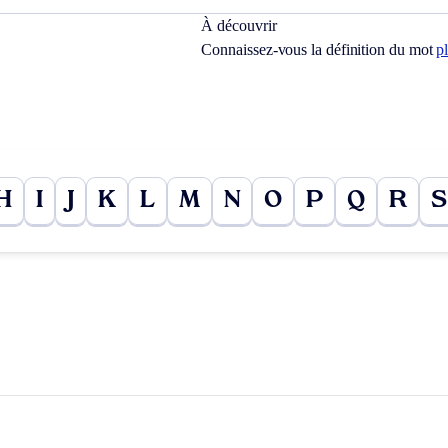
À découvrir
Connaissez-vous la définition du mot
p
H
I
J
K
L
M
N
O
P
Q
R
S