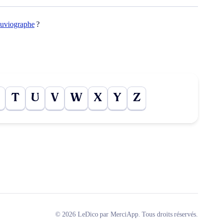
luviographe
?
T
U
V
W
X
Y
Z
© 2026 LeDico par MerciApp. Tous droits réservés.