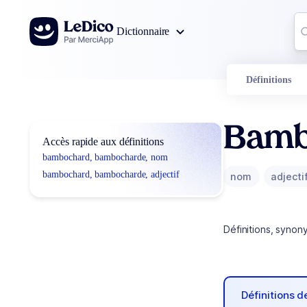
Aller au contenu
Co
Dictionnaire
0
r
Définitions
Bamb
Accès rapide aux définitions
bambochard, bambocharde, nom
bambochard, bambocharde, adjectif
nom
adjecti
Définitions, synon
Définitions 