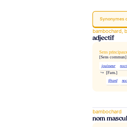
Synonymes 
bambochard, 
adjectif
Sens principau
[Sens commun]
jouisseur
noc
↪
[Fam.]
fêtard
no
bambochard
nom mascul