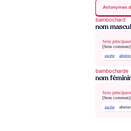
Antonymes 
bambochard
nom mascul
Sens principau
[Sens commun]
ascète
abstine
bambocharde
nom fémini
Sens principau
[Sens commun]
ascète
abstine