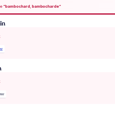
de
“bambochard, bambocharde“
in
x
nt
n
x
nte