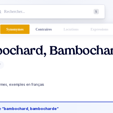
mmencez à chercher un mot dans le dictionnaire :
S
esults found.
Synonymes
Contraires
Locutions
Expressions
ochard, Bambocha
f
ymes, exemples en français
de
“bambochard, bambocharde“