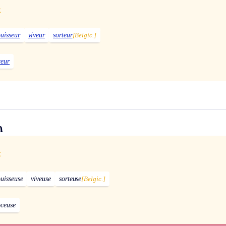
x
ouisseur
viveur
sorteur
[Belgic.]
ceur
n
x
ouisseuse
viveuse
sorteuse
[Belgic.]
ceuse