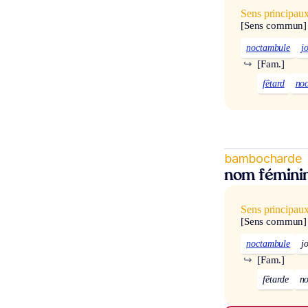
Sens principau
[Sens commun]
noctambule
j
↪
[Fam.]
fêtard
no
bambocharde
nom fémini
Sens principau
[Sens commun]
noctambule
j
↪
[Fam.]
fêtarde
no