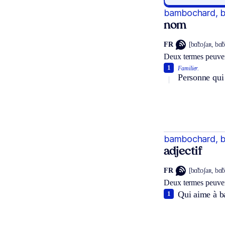
bambochard, 
nom
FR
[bɑ̃bɔʃaʀ, bɑ̃
Deux termes peuven
1
Familier.
Personne qui
bambochard, 
adjectif
FR
[bɑ̃bɔʃaʀ, bɑ̃
Deux termes peuven
Qui aime à ba
1