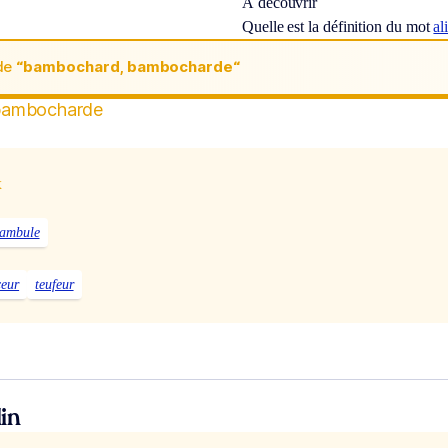
À découvrir
Quelle est la définition du mot
al
de
“bambochard, bambocharde“
bambocharde
x
tambule
ceur
teufeur
in