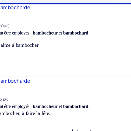
bambocharde
bɔʃaʀd]
t être employés :
bambocheur
et
bambochard
.
 aime à bambocher.
bambocharde
bɔʃaʀd]
t être employés :
bambocheur
et
bambochard
.
mbocher, à faire la fête.