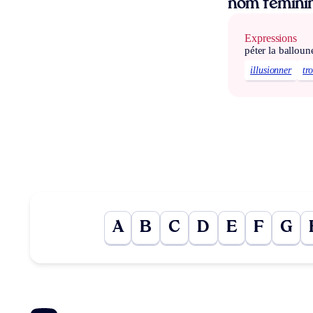
nom fémini
Expressions
péter la balloun
illusionner
tr
A
B
C
D
E
F
G