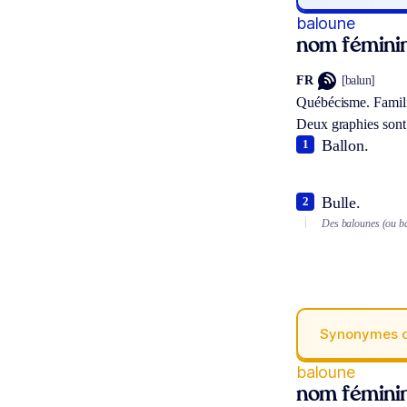
baloune
nom fémini
FR
[balun]
Québécisme.
Famili
Deux graphies sont
Ballon.
1
Bulle.
2
Des balounes (ou ba
Synonymes 
baloune
nom fémini