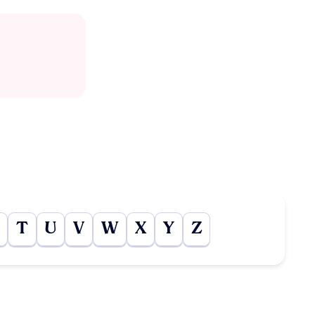
T
U
V
W
X
Y
Z