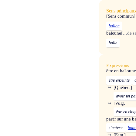
Sens principau
[Sens commun]
ballon
baloune
[…de s
bulle
Expressions
être en balloune
être enceinte
↪
[Québec.]
avoir un pa
↪
[Vulg.]
être en cloq
partir sur une b
s’enivrer
boir
↪
[Fam.]