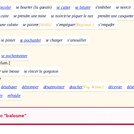
picoler
se bourrer (la gueule)
se cuiter
se biturer
s’imbiber
se noircir
 cuite
se prendre une mine
se noircir/se piquer le nez
prendre une casquette
une culotte
se poivrer
[Vieilli]
s’empéguer
[Régional.]
s’empafer
se pinter
se pocharder
se charger
s’arsouiller
se pochetronner
 fam.]
r une brosse
se rincer le gorgoton
e
désabuser
détromper
désappointer
doucher
[Fig. & fam.]
décevoir
dés
er
refroidir
de
“baloune“