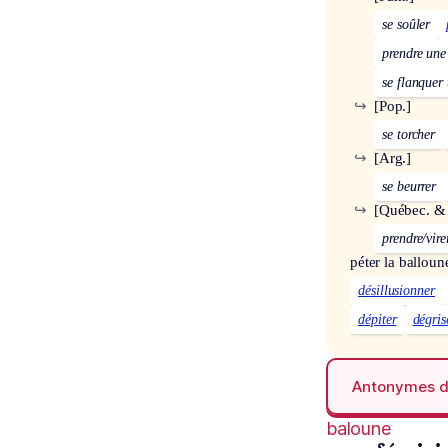
se soûler
prendre une
se flanquer 
↪
[Pop.]
se torcher
↪
[Arg.]
se beurrer
↪
[Québec. &
prendre/vire
péter la balloun
désillusionner
dépiter
dégris
Antonymes 
baloune