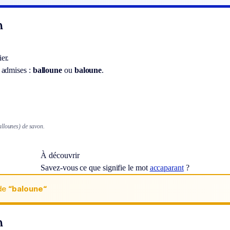
n
er.
 admises :
balloune
ou
baloune
.
llounes) de savon.
À découvrir
Savez-vous ce que signifie le mot
accaparant
?
de
“baloune“
n