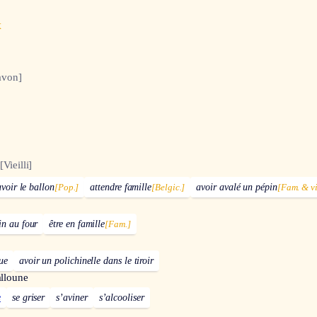
x
avon]
[Vieilli]
avoir le ballon
[Pop.]
attendre famille
[Belgic.]
avoir avalé un pépin
[Fam. & vi
in au four
être en famille
[Fam.]
ue
avoir un polichinelle dans le tiroir
alloune
e
se griser
s’aviner
s’alcooliser