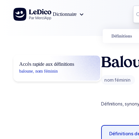
Aller au contenu
Co
Dictionnaire
0
r
Définitions
Balo
Accès rapide aux définitions
baloune, nom féminin
nom féminin
Définitions, synon
Définitions 