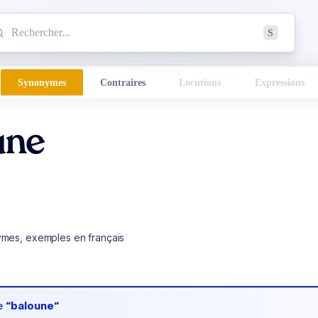
mmencez à chercher un mot dans le dictionnaire :
S
esults found.
Synonymes
Contraires
Locutions
Expressions
une
ymes, exemples en français
de
“baloune“