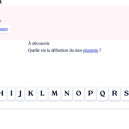
n
e
omper
À découvrir
Quelle est la définition du mot
plumetis
?
H
I
J
K
L
M
N
O
P
Q
R
S