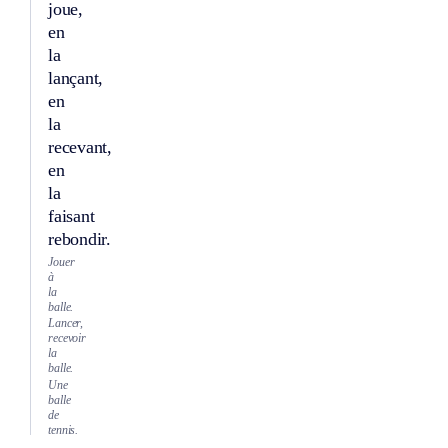
joue,
en
la
lançant,
en
la
recevant,
en
la
faisant
rebondir.
Jouer
à
la
balle.
Lancer,
recevoir
la
balle.
Une
balle
de
tennis.