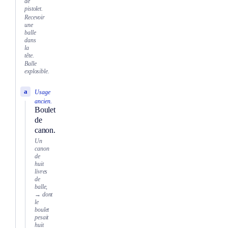
de
pistolet.
Recevoir
une
balle
dans
la
tête.
Balle
explosible.
a
Usage
ancien.
Boulet
de
canon.
Un
canon
de
huit
livres
de
balle,
→ dont
le
boulet
pesait
huit