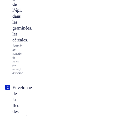
de
l’épi,
dans
les
graminées,
les
céréales.
Remplir
un
coussin
de
bales
(ou
balles)
d’avoine.
Enveloppe
2
de
la
fleur
des