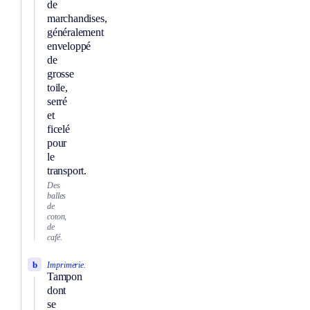
de
marchandises,
généralement
enveloppé
de
grosse
toile,
serré
et
ficelé
pour
le
transport.
Des
balles
de
coton,
de
café.
b
Imprimerie.
Tampon
dont
se