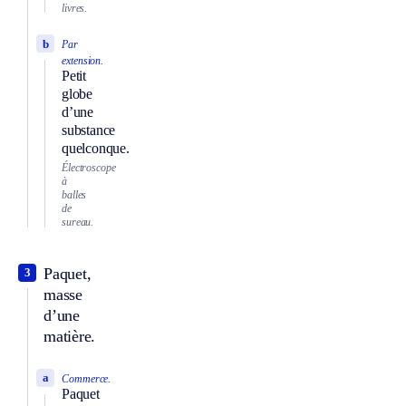
livres.
b
Par
extension.
Petit
globe
d’une
substance
quelconque.
Électroscope
à
balles
de
sureau.
Paquet,
3
masse
d’une
matière.
a
Commerce.
Paquet