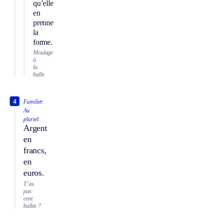
qu’elle
en
prenne
la
forme.
Moulage
à
la
balle.
4
Familier.
Au
pluriel.
Argent
en
francs,
en
euros.
T’as
pas
cent
balles ?