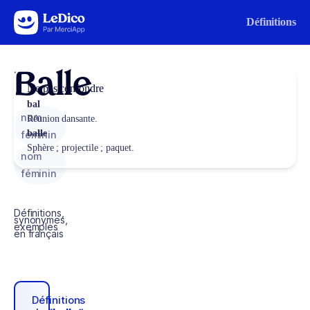
Aller au contenu
Définitions
Balle
Ne pas confondre
bal
nom
Réunion dansante.
balle
féminin
Sphère ; projectile ; paquet.
nom
féminin
Définitions,
synonymes,
exemples
en français
Définitions