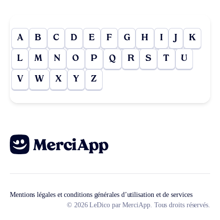
A
B
C
D
E
F
G
H
I
J
K
L
M
N
O
P
Q
R
S
T
U
V
W
X
Y
Z
Mentions légales et conditions générales d’utilisation et de services
© 2026 LeDico par MerciApp. Tous droits réservés.