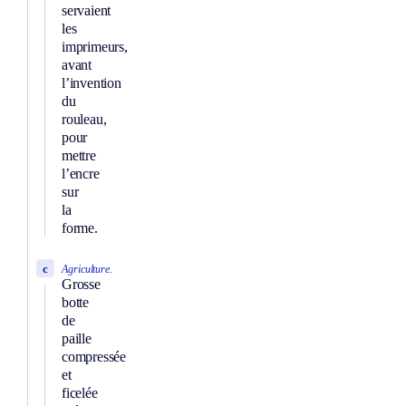
servaient
les
imprimeurs,
avant
l’invention
du
rouleau,
pour
mettre
l’encre
sur
la
forme.
c
Agriculture.
Grosse
botte
de
paille
compressée
et
ficelée