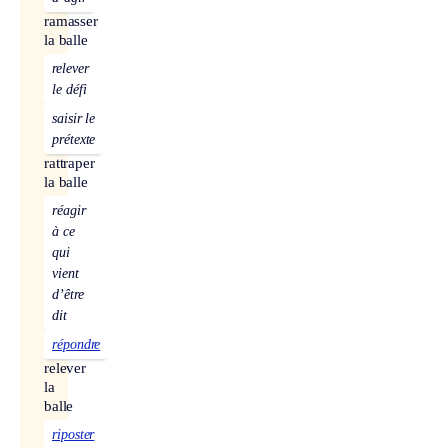
ramasser
la balle
relever
le défi
saisir le
prétexte
rattraper
la balle
réagir
à ce
qui
vient
d’être
dit
répondre
relever
la
balle
riposter