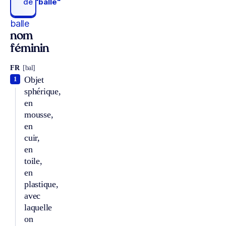
de
“balle“
balle
nom
féminin
FR
[bal]
Objet
1
sphérique,
en
mousse,
en
cuir,
en
toile,
en
plastique,
avec
laquelle
on