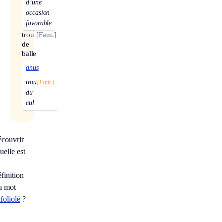
d’une
occasion
favorable
trou
[Fam.]
de
balle
anus
trou
[Fam.]
du
cul
À
écouvrir
uelle est
éfinition
u mot
ifoliolé
?