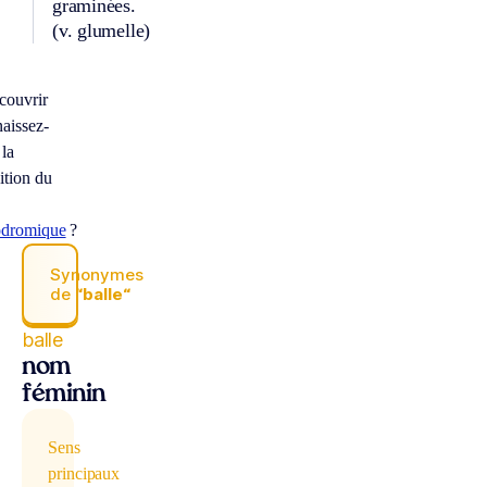
graminées.
(v. glumelle)
couvrir
aissez-
 la
ition du
odromique
?
Synonymes
de
“balle“
balle
nom
féminin
Sens
principaux