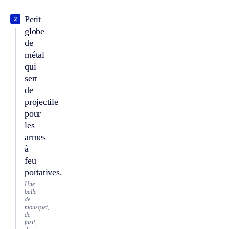
Petit
2
globe
de
métal
qui
sert
de
projectile
pour
les
armes
à
feu
portatives.
Une
balle
de
mousquet,
de
fusil,