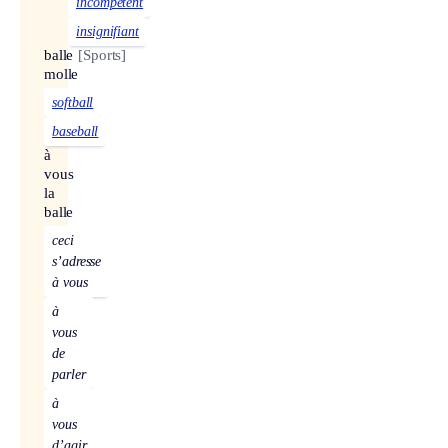
incompétent
insignifiant
balle
[Sports]
molle
softball
baseball
à
vous
la
balle
ceci
s’adresse
à vous
à
vous
de
parler
à
vous
d’agir