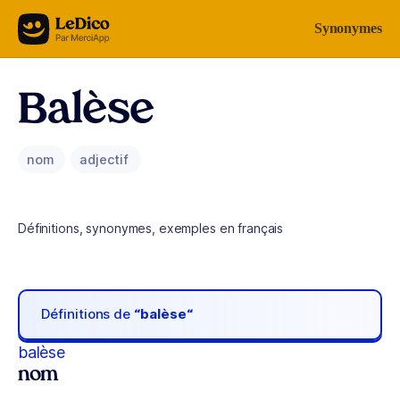
Aller au contenu
Synonymes
Balèse
nom
adjectif
Définitions, synonymes, exemples en français
Définitions de
“balèse“
balèse
nom