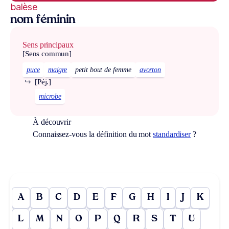
balèse
nom féminin
Sens principaux
[Sens commun]
puce
maigre
petit bout de femme
avorton
↪
[Péj.]
microbe
À découvrir
Connaissez-vous la définition du mot
standardiser
?
A
B
C
D
E
F
G
H
I
J
K
L
M
N
O
P
Q
R
S
T
U