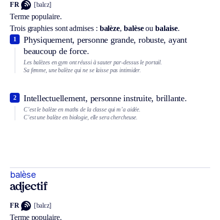
FR
[balɛz]
Terme populaire.
Trois graphies sont admises :
balèze
,
balèse
ou
balaise
.
Physiquement, personne grande, robuste, ayant
1
beaucoup de force.
Les balèzes en gym ont réussi à sauter par-dessus le portail.
Sa femme, une balèze qui ne se laisse pas intimider.
Intellectuellement, personne instruite, brillante.
2
C’est le balèze en maths de la classe qui m’a aidée.
C’est une balèze en biologie, elle sera chercheuse.
balèse
adjectif
FR
[balɛz]
Terme populaire.