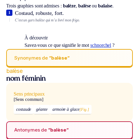
Trois graphies sont admises :
balèze
,
balèse
ou
balaise
.
Costaud, robuste, fort.
1
C’est un gars balèze qui m’a livré mon frigo.
À découvrir
Savez-vous ce que signifie le mot
schnorchel
?
Synonymes de
“balèse“
balèse
nom féminin
Sens principaux
[Sens commun]
costaude
géante
armoire à glace
[Fig.]
Antonymes de
“balèse“