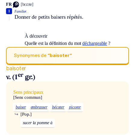
FR
[bɛzɔte]
1
Familier.
Donner de petits baisers répétés.
À découvrir
Quelle est la définition du mot
déchargeable
?
Synonymes de
“baisoter“
baisoter
er
v. (1
gr.)
Sens principaux
[Sens commun]
baiser
embrasser
bécoter
picorer
↪
[Pop.]
sucer la pomme à