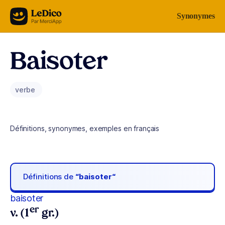
Aller au contenu
Synonymes
Baisoter
verbe
Définitions, synonymes, exemples en français
Définitions de
“baisoter“
baisoter
er
v. (1
gr.)