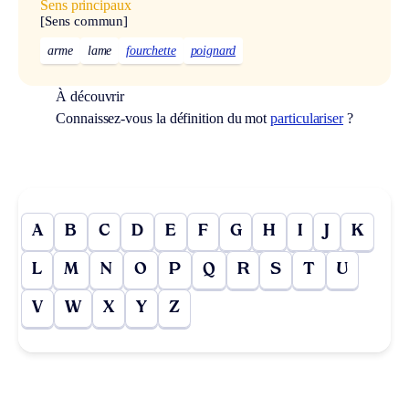
Sens principaux
[Sens commun]
arme
lame
fourchette
poignard
À découvrir
Connaissez-vous la définition du mot
particulariser
?
A
B
C
D
E
F
G
H
I
J
K
L
M
N
O
P
Q
R
S
T
U
V
W
X
Y
Z