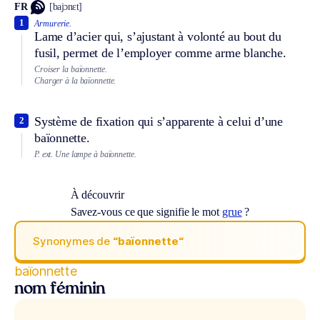
FR
[bajɔnɛt]
1
Armurerie.
Lame d’acier qui, s’ajustant à volonté au bout du
fusil, permet de l’employer comme arme blanche.
Croiser la baïonnette.
Charger à la baïonnette.
Système de fixation qui s’apparente à celui d’une
2
baïonnette.
P. ext.
Une lampe à baïonnette.
À découvrir
Savez-vous ce que signifie le mot
grue
?
Synonymes de
“baïonnette“
baïonnette
nom féminin