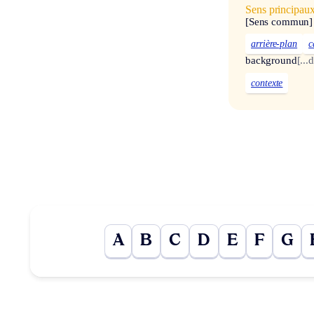
Sens principau
[Sens commun]
arrière-plan
c
background
[...
contexte
A
B
C
D
E
F
G