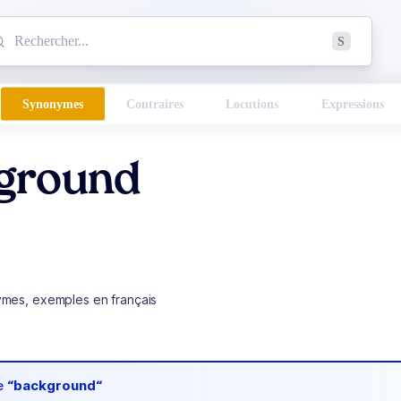
mmencez à chercher un mot dans le dictionnaire :
S
esults found.
Synonymes
Contraires
Locutions
Expressions
ground
ymes, exemples en français
de
“background“