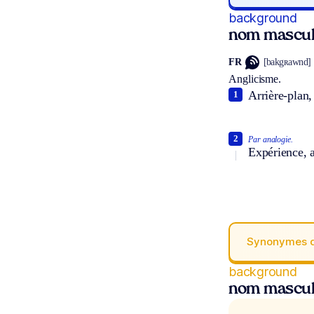
background
nom mascul
FR
[bakgʀawnd]
Anglicisme.
Arrière-plan,
1
2
Par analogie.
Expérience, a
Synonymes 
background
nom mascul