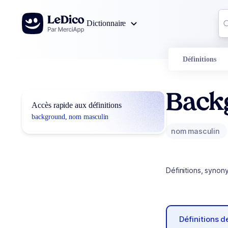
Aller au contenu
Co
Dictionnaire
0
r
Définitions
Back
Accès rapide aux définitions
background, nom masculin
nom masculin
Définitions, synon
Définitions 