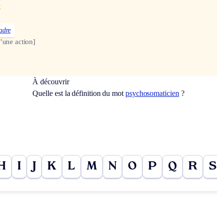
x
adre
d’une action]
À découvrir
Quelle est la définition du mot
psychosomaticien
?
H
I
J
K
L
M
N
O
P
Q
R
S