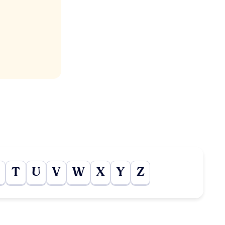
T
U
V
W
X
Y
Z