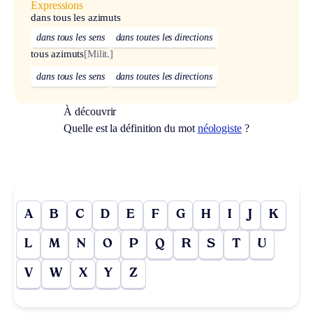
Expressions
dans tous les azimuts
dans tous les sens
dans toutes les directions
tous azimuts
[Milit.]
dans tous les sens
dans toutes les directions
À découvrir
Quelle est la définition du mot
néologiste
?
A
B
C
D
E
F
G
H
I
J
K
L
M
N
O
P
Q
R
S
T
U
V
W
X
Y
Z