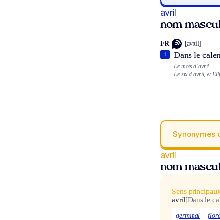
avril
nom mascul
FR
[avʀil]
Dans le calen
1
Le mois d’avril.
Le six d’avril, et
Ell
Synonymes 
avril
nom mascul
Sens principau
avril
[Dans le ca
germinal
flor