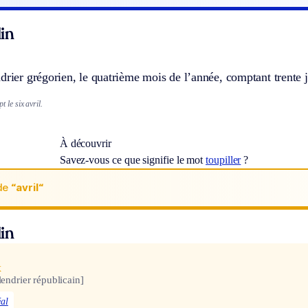
in
drier grégorien, le quatrième mois de l’année, comptant trente j
ipt
le six avril.
À découvrir
Savez-vous ce que signifie le mot
toupiller
?
de
“avril“
in
x
lendrier républicain]
éal