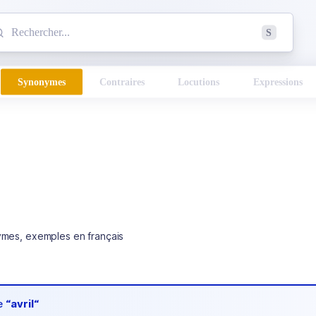
mmencez à chercher un mot dans le dictionnaire :
S
esults found.
Synonymes
Contraires
Locutions
Expressions
ymes, exemples en français
de
“avril“