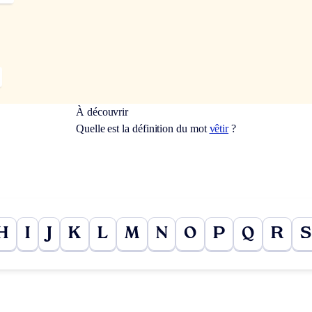
À découvrir
Quelle est la définition du mot
vêtir
?
H
I
J
K
L
M
N
O
P
Q
R
S