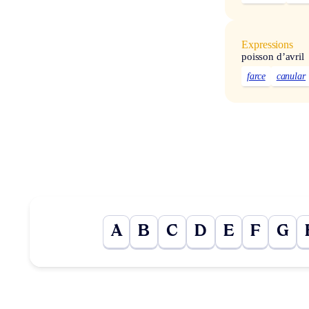
Expressions
poisson d’avril
farce
canular
A
B
C
D
E
F
G