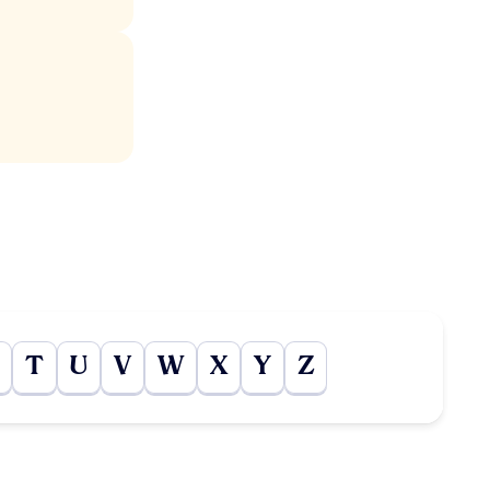
T
U
V
W
X
Y
Z