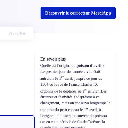
Découvrir le correcteur MerciApp
Proverbes
En savoir plus
Quelle est l'origine du
poisson d'avril
?
Le premier jour de l'année civile était
er
autrefois le 1
avril, jusqu'à ce jour de
1564 où le roi de France Charles IX
er
ordonna de le déplacer au 1
janvier. Les
étrennes et festivités s'adaptèrent à ce
changement, mais on conserva longtemps la
er
tradition du petit cadeau le 1
avril, à
l'origine un aliment et souvent du poisson
car en cette période de fin de Carême, la
viande était encore proscrite.