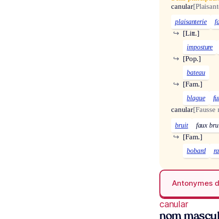
canular
[Plaisant
plaisanterie
f
↪
[Litt.]
imposture
↪
[Pop.]
bateau
↪
[Fam.]
blague
fu
canular
[Fausse 
bruit
faux bru
↪
[Fam.]
bobard
r
Antonymes 
canular
nom mascul