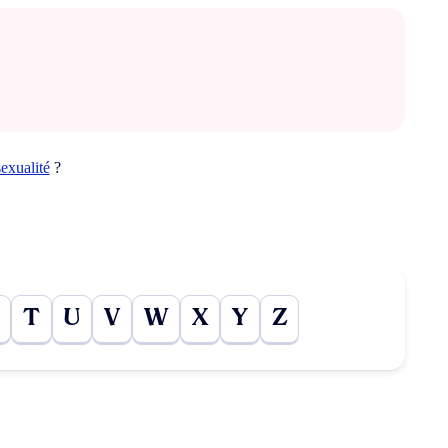
sexualité
?
T
U
V
W
X
Y
Z