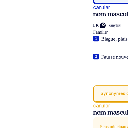
canular
nom mascul
FR
[kanylaʀ]
Familier.
Blague, plais
1
Fausse nouvel
2
Synonymes 
canular
nom mascul
Sens principau