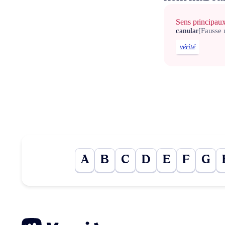
Sens principau
canular
[Fausse 
vérité
A
B
C
D
E
F
G