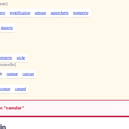
erie]
arce
mystification
attrape
supercherie
tromperie
duperie
misterie
niche
nouvelle]
it
rumeur
cancan
acontar
canard
de
“canular“
in