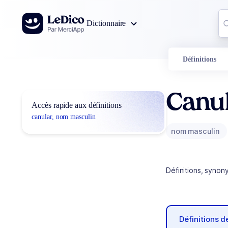
Aller au contenu
Co
Dictionnaire
0
r
Définitions
Canu
Accès rapide aux définitions
canular, nom masculin
nom masculin
Définitions, synon
Définitions 