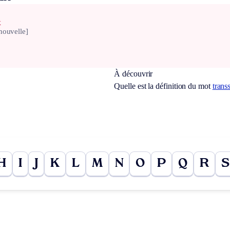
x
nouvelle]
À découvrir
Quelle est la définition du mot
trans
H
I
J
K
L
M
N
O
P
Q
R
S