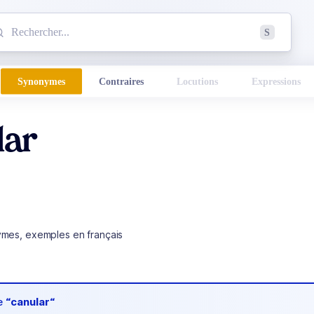
mmencez à chercher un mot dans le dictionnaire :
S
esults found.
Synonymes
Contraires
Locutions
Expressions
lar
ymes, exemples en français
de
“canular“