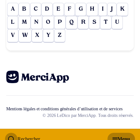
A
B
C
D
E
F
G
H
I
J
K
L
M
N
O
P
Q
R
S
T
U
V
W
X
Y
Z
Mentions légales et conditions générales d’utilisation et de services
© 2026 LeDico par MerciApp. Tous droits réservés.
Rechercher
Menu