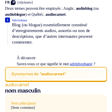
FR
[odjokaʀnɛ]
Deux termes peuvent être employés :
Anglic.
audioblog
(ou
audioblogue
) et
Québéc.
audiocarnet
.
1
Informatique.
Blog (ou blogue) essentiellement constitué
d’enregistrements audios, assortis ou non de
descriptions, que d’autres internautes peuvent
commenter.
À découvrir
Savez-vous ce que signifie le mot
adelphophagie
?
Synonymes de
“audiocarnet“
audiocarnet
nom masculin
Sens principaux
[Sens commun]