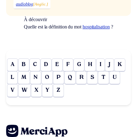
audioblog
[Anglic.]
À découvrir
Quelle est la définition du mot
hospitalisation
?
A
B
C
D
E
F
G
H
I
J
K
L
M
N
O
P
Q
R
S
T
U
V
W
X
Y
Z