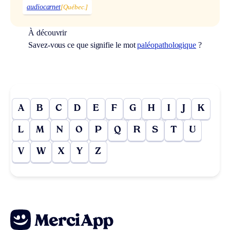
audiocarnet
[Québec.]
À découvrir
Savez-vous ce que signifie le mot
paléopathologique
?
A
B
C
D
E
F
G
H
I
J
K
L
M
N
O
P
Q
R
S
T
U
V
W
X
Y
Z