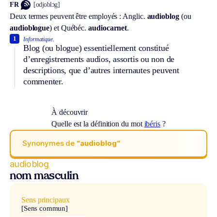
FR
[odjoblɔg]
Deux termes peuvent être employés :
Anglic.
audioblog
(ou
audioblogue
) et
Québéc.
audiocarnet
.
1
Informatique.
Blog (ou blogue) essentiellement constitué
d’enregistrements audios, assortis ou non de
descriptions, que d’autres internautes peuvent
commenter.
À découvrir
Quelle est la définition du mot
ibéris
?
Synonymes de
“audioblog“
audioblog
nom masculin
Sens principaux
[Sens commun]