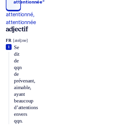
attentionnée“
attentionné,
attentionnée
adjectif
FR
[atɑ̃sjɔne]
Se
1
dit
de
qqn
de
prévenant,
aimable,
ayant
beaucoup
d’attentions
envers
qqn.