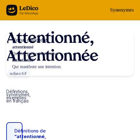
Aller au contenu
Synonymes
Attentionné,
Ne pas confondre
attentionné
Attentionnée
Qui fait preuve d'attention.
intentionné
Qui manifeste une intention.
adjectif
Définitions,
synonymes,
exemples
en français
Définitions de
“attentionné,