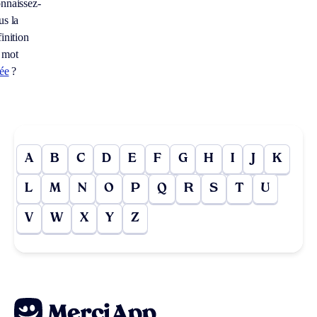
nnaissez-
us la
inition
 mot
rée
?
A
B
C
D
E
F
G
H
I
J
K
L
M
N
O
P
Q
R
S
T
U
V
W
X
Y
Z