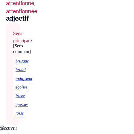
attentionné,
attentionnée
adjectif
Sens
principaux
[Sens
commun]
brusque
brutal
indifférent
égoïste
fruste
grossier
rosse
découvrir