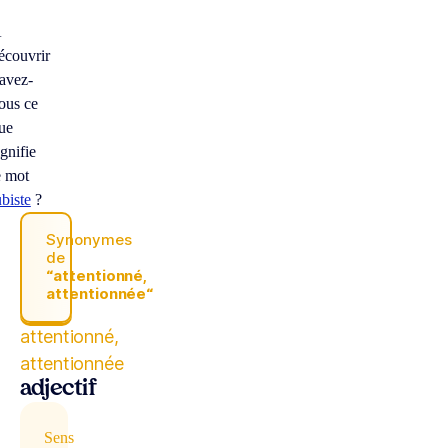
À
écouvrir
avez-
ous ce
ue
ignifie
e mot
ubiste
?
Synonymes
de
“attentionné,
attentionnée“
attentionné,
attentionnée
adjectif
Sens