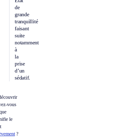
État
de
grande
tranquillité
faisant
suite
notamment
à
la
prise
d’un
sédatif.
découvrir
vez-vous
 que
nifie le
t
lèvement
?