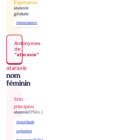
Expressions
ataraxie
génitale
impuissance
Antonymes
de
“ataraxie“
ataraxie
nom
féminin
Sens
principaux
ataraxie
[Philo.]
inquiétude
agitation