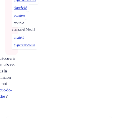
hypersensibilité
émotivité
passion
trouble
ataraxie
[Méd.]
anxiété
hyperémotivité
découvrir
nnaissez-
us la
inition
 mot
eue-de-
che
?