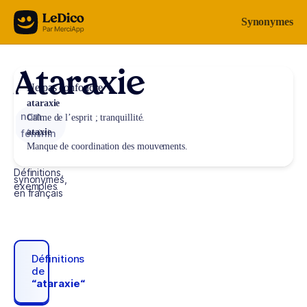
Aller au contenu
Synonymes
Ataraxie
Ne pas confondre
ataraxie
nom
Calme de l’esprit ; tranquillité.
ataxie
féminin
Manque de coordination des mouvements.
Définitions,
synonymes,
exemples
en français
Définitions
de
“ataraxie“