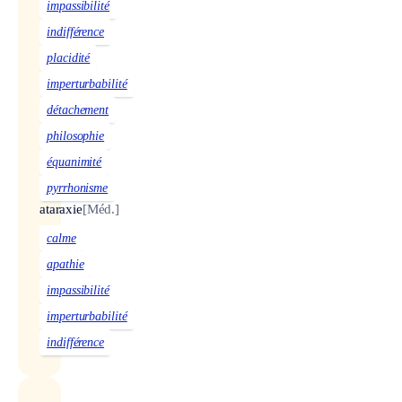
impassibilité
indifférence
placidité
imperturbabilité
détachement
philosophie
équanimité
pyrrhonisme
ataraxie
[Méd.]
calme
apathie
impassibilité
imperturbabilité
indifférence