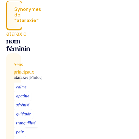
Synonymes
de
“ataraxie“
ataraxie
nom
féminin
Sens
principaux
ataraxie
[Philo.]
calme
apathie
sérénité
quiétude
tranquillité
paix