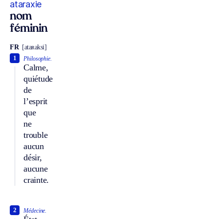
ataraxie
nom
féminin
FR
[ataʀaksi]
1
Philosophie.
Calme,
quiétude
de
l’esprit
que
ne
trouble
aucun
désir,
aucune
crainte.
2
Médecine.