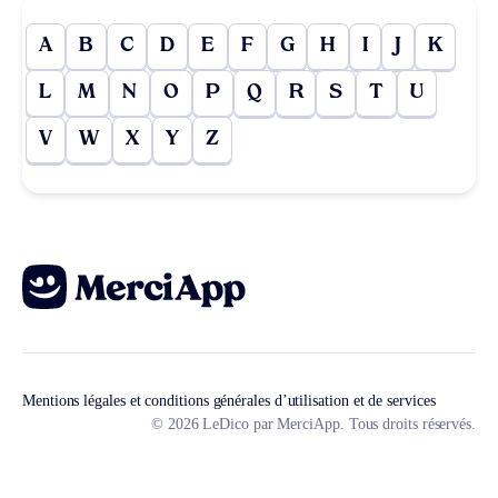
A
B
C
D
E
F
G
H
I
J
K
L
M
N
O
P
Q
R
S
T
U
V
W
X
Y
Z
Mentions légales et conditions générales d’utilisation et de services
© 2026 LeDico par MerciApp. Tous droits réservés.