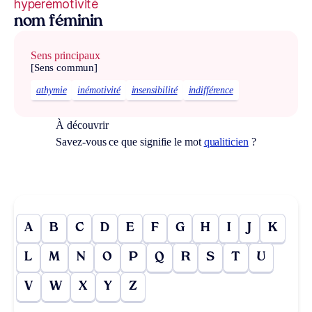
hyperémotivité
nom féminin
Sens principaux
[Sens commun]
athymie
inémotivité
insensibilité
indifférence
À découvrir
Savez-vous ce que signifie le mot
qualiticien
?
A
B
C
D
E
F
G
H
I
J
K
L
M
N
O
P
Q
R
S
T
U
V
W
X
Y
Z