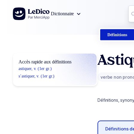
Aller au contenu
Co
Dictionnaire
0
r
Définitions
Asti
Accès rapide aux définitions
astiquer, v. (1er gr.)
s’astiquer, v. (1er gr.)
verbe non pron
Définitions, synon
Définitions 