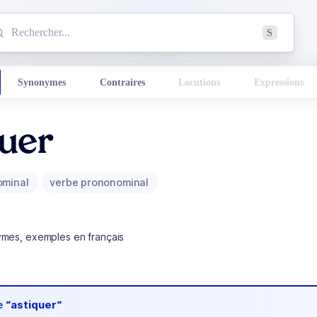
mmencez à chercher un mot dans le dictionnaire :
S
esults found.
Synonymes
Contraires
Locutions
Expressions
quer
ominal
verbe prononominal
ymes, exemples en français
de
“astiquer“