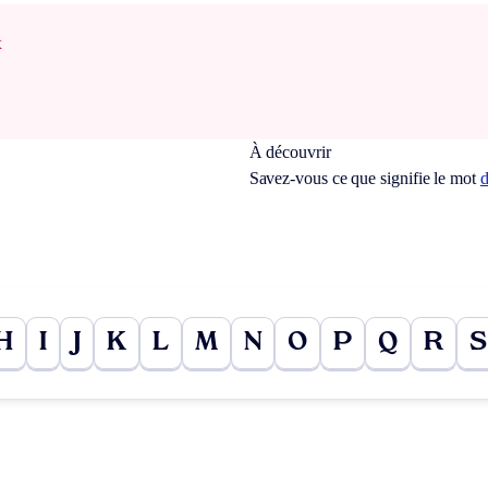
x
À découvrir
Savez-vous ce que signifie le mot
d
H
I
J
K
L
M
N
O
P
Q
R
S