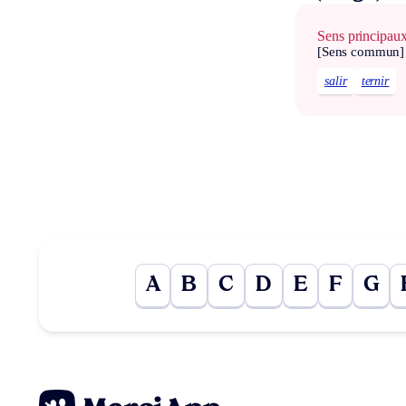
Sens principau
[Sens commun]
salir
ternir
A
B
C
D
E
F
G