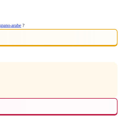
spano-arabe
?