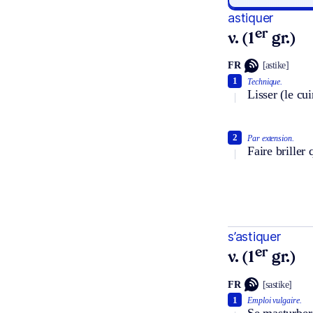
astiquer
er
v. (1
gr.)
FR
[astike]
1
Technique.
Lisser (le cui
2
Par extension.
Faire briller
s’astiquer
er
v. (1
gr.)
FR
[sastike]
1
Emploi vulgaire.