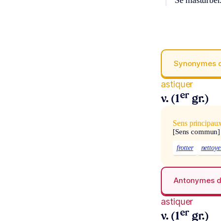
Se masturber
Synonymes 
astiquer
er
v. (1
gr.)
Sens principau
[Sens commun]
frotter
nettoye
Antonymes 
astiquer
er
v. (1
gr.)