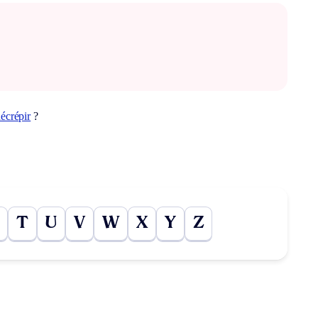
écrépir
?
T
U
V
W
X
Y
Z