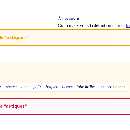
.
À découvrir
Connaissez-vous la définition du mot
hi
de
“astiquer“
x
r
récurer
cirer
polir
briquer
lustrer
faire briller
poutser
[Helvét.]
de
“astiquer“