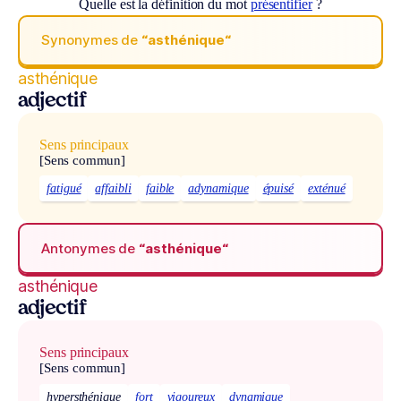
Quelle est la définition du mot
présentifier
?
Synonymes de
“asthénique“
asthénique
adjectif
Sens principaux
[Sens commun]
fatigué
affaibli
faible
adynamique
épuisé
exténué
Antonymes de
“asthénique“
asthénique
adjectif
Sens principaux
[Sens commun]
hypersthénique
fort
vigoureux
dynamique