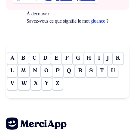
À découvrir
Savez-vous ce que signifie le mot
gluance
?
A
B
C
D
E
F
G
H
I
J
K
L
M
N
O
P
Q
R
S
T
U
V
W
X
Y
Z