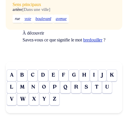
Sens principaux
artère
[Dans une ville]
rue
voie
boulevard
avenue
À découvrir
Savez-vous ce que signifie le mot
bredouiller
?
A
B
C
D
E
F
G
H
I
J
K
L
M
N
O
P
Q
R
S
T
U
V
W
X
Y
Z