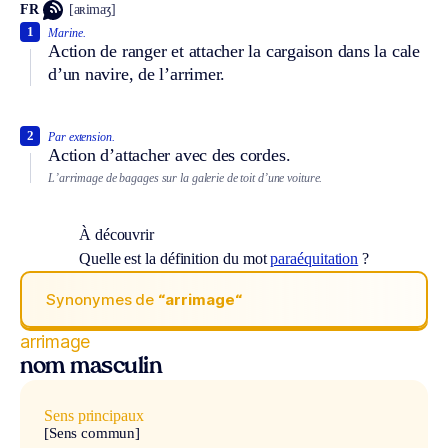
FR
[aʀimaʒ]
1
Marine.
Action de ranger et attacher la cargaison dans la cale
d’un navire, de l’arrimer.
2
Par extension.
Action d’attacher avec des cordes.
L’arrimage de bagages sur la galerie de toit d’une voiture.
À découvrir
Quelle est la définition du mot
paraéquitation
?
Synonymes de
“arrimage“
arrimage
nom masculin
Sens principaux
[Sens commun]