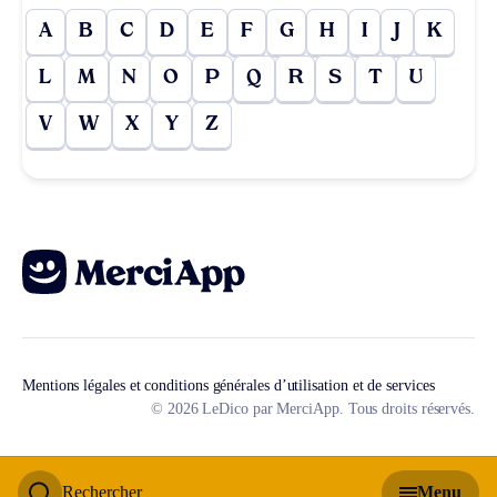
A
B
C
D
E
F
G
H
I
J
K
L
M
N
O
P
Q
R
S
T
U
V
W
X
Y
Z
Mentions légales et conditions générales d’utilisation et de services
© 2026 LeDico par MerciApp. Tous droits réservés.
Rechercher
Menu