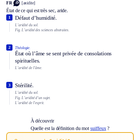
FR
[aʀidite]
État de ce qui est très sec, aride.
Défaut d’humidité.
1
L’aridité du sol.
Fig.
L’aridité des sciences abstraites.
2
Théologie.
État où l’âme se sent privée de consolations
spirituelles.
L’aridité de l’âme.
Stérilité.
3
L’aridité du sol.
Fig.
L’aridité d’un sujet.
L’aridité de l’esprit.
À découvrir
Quelle est la définition du mot
suiffeux
?