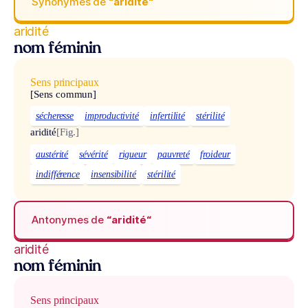
Synonymes de
“aridité“
aridité
nom féminin
Sens principaux
[Sens commun]
sécheresse
improductivité
infertilité
stérilité
aridité
[Fig.]
austérité
sévérité
rigueur
pauvreté
froideur
indifférence
insensibilité
stérilité
Antonymes de
“aridité“
aridité
nom féminin
Sens principaux