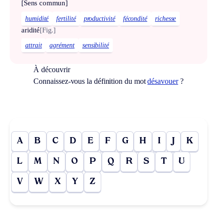
[Sens commun]
humidité
fertilité
productivité
fécondité
richesse
aridité
[Fig.]
attrait
agrément
sensibilité
À découvrir
Connaissez-vous la définition du mot
désavouer
?
A
B
C
D
E
F
G
H
I
J
K
L
M
N
O
P
Q
R
S
T
U
V
W
X
Y
Z