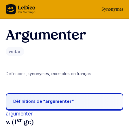
Aller au contenu
Synonymes
Argumenter
verbe
Définitions, synonymes, exemples en français
Définitions de
“argumenter“
argumenter
er
v. (1
gr.)