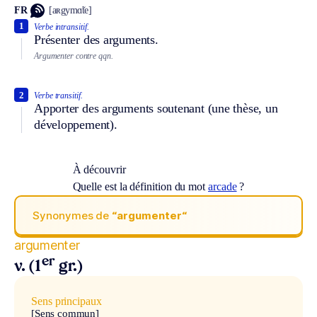
FR
[aʀgymɑ̃te]
1
Verbe intransitif.
Présenter des arguments.
Argumenter contre qqn.
2
Verbe transitif.
Apporter des arguments soutenant (une thèse, un
développement).
À découvrir
Quelle est la définition du mot
arcade
?
Synonymes de
“argumenter“
argumenter
er
v. (1
gr.)
Sens principaux
[Sens commun]