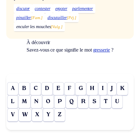
discuter
contester
ergoter
parlementer
pinailler
[Fam.]
discutailler
[Péj.]
enculer les mouches
[Vulg.]
À découvrir
Savez-vous ce que signifie le mot
gresserie
?
A
B
C
D
E
F
G
H
I
J
K
L
M
N
O
P
Q
R
S
T
U
V
W
X
Y
Z