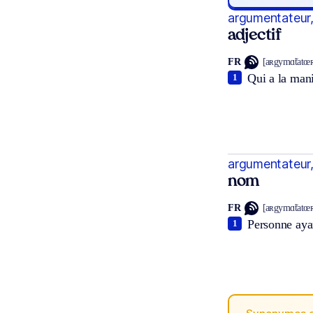
argumentateur,
adjectif
FR
[aʀgymɑ̃tatœʀ
Qui a la mani
1
argumentateur,
nom
FR
[aʀgymɑ̃tatœʀ
Personne aya
1