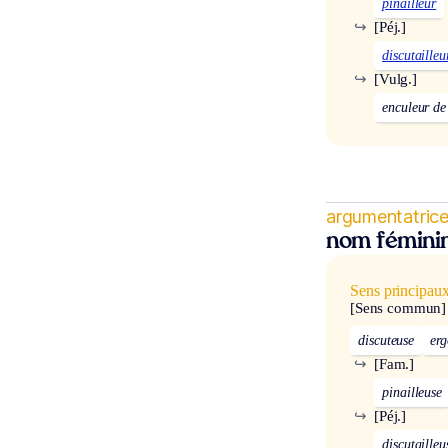
pinailleur
↪
[Péj.]
discutailleu
↪
[Vulg.]
enculeur d
argumentatric
nom fémini
Sens principau
[Sens commun]
discuteuse
erg
↪
[Fam.]
pinailleuse
↪
[Péj.]
discutailleu