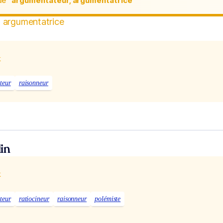
de
“argumentateur, argumentatrice“
 argumentatrice
x
teur
raisonneur
in
x
teur
ratiocineur
raisonneur
polémiste