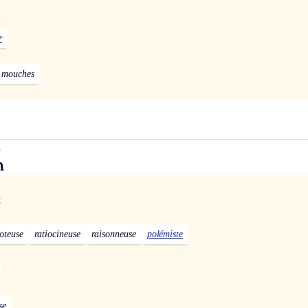
r
e mouches
e
n
x
oteuse
ratiocineuse
raisonneuse
polémiste
se