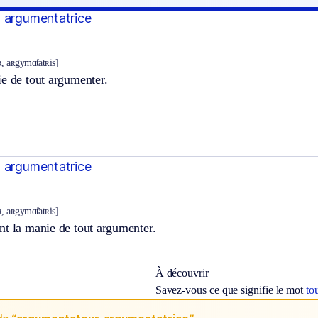
 argumentatrice
, aʀgymɑ̃tatʀis]
e de tout argumenter.
 argumentatrice
, aʀgymɑ̃tatʀis]
nt la manie de tout argumenter.
À découvrir
Savez-vous ce que signifie le mot
to