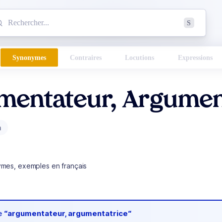
mmencez à chercher un mot dans le dictionnaire :
S
esults found.
Synonymes
Contraires
Locutions
Expressions
mentateur, Argumen
m
ymes, exemples en français
de
“argumentateur, argumentatrice“