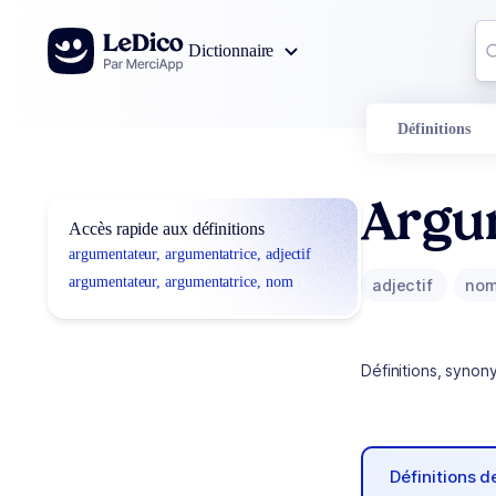
Aller au contenu
Co
Dictionnaire
0
r
Définitions
Argu
Accès rapide aux définitions
argumentateur, argumentatrice, adjectif
argumentateur, argumentatrice, nom
adjectif
no
Définitions, synon
Définitions 