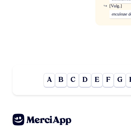
↪
[Vulg.]
enculeuse 
A
B
C
D
E
F
G