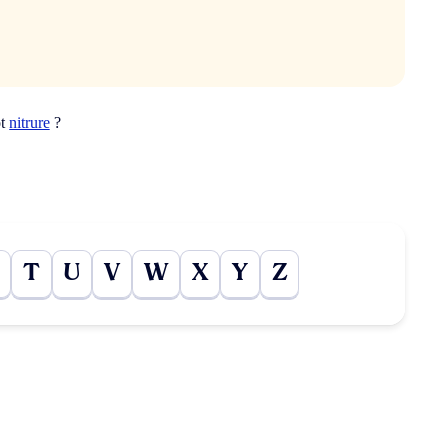
ot
nitrure
?
T
U
V
W
X
Y
Z