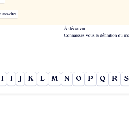
de mouches
À découvrir
Connaissez-vous la définition du m
H
I
J
K
L
M
N
O
P
Q
R
S