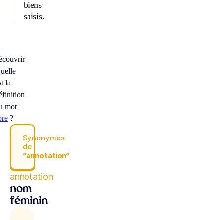
biens
saisis.
À
écouvrir
uelle
st la
éfinition
u mot
ore
?
Synonymes
de
“annotation“
annotation
nom
féminin