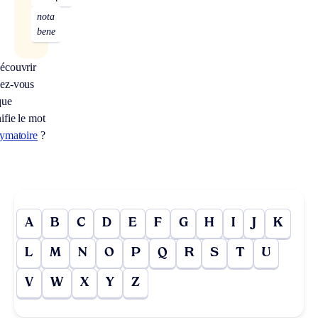
nota
bene
écouvrir
ez-vous
que
ifie le mot
rymatoire
?
A
B
C
D
E
F
G
H
I
J
K
L
M
N
O
P
Q
R
S
T
U
V
W
X
Y
Z