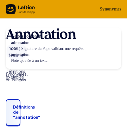
Aller au contenu
Synonymes
Annotation
Ne pas confondre
adnotation
nom
(Rel.) Signature du Pape validant une requête.
annotation
féminin
Note ajoutée à un texte.
Définitions,
synonymes,
exemples
en français
Définitions
de
“annotation“