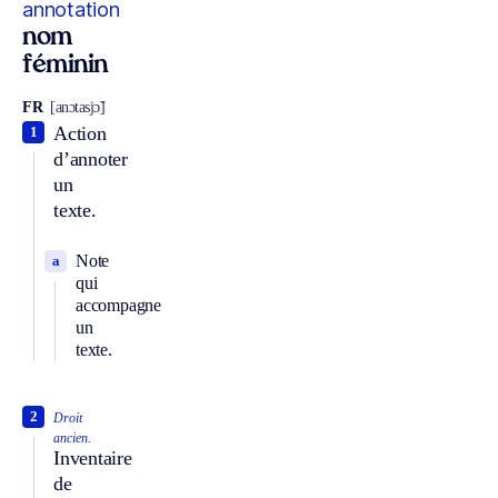
annotation
nom
féminin
FR
[anɔtasjɔ̃]
Action
1
d’annoter
un
texte.
Note
a
qui
accompagne
un
texte.
2
Droit
ancien.
Inventaire
de