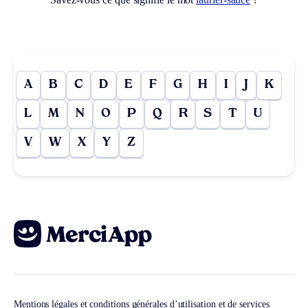
A
B
C
D
E
F
G
H
I
J
K
L
M
N
O
P
Q
R
S
T
U
V
W
X
Y
Z
Mentions légales et conditions générales d’utilisation et de services