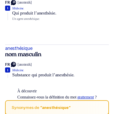
FR
[anɛstezik]
1
Médecine.
Qui produit l’anesthésie.
Un agent anesthésique.
anesthésique
nom masculin
FR
[anɛstezik]
1
Médecine.
Substance qui produit l’anesthésie.
À découvrir
Connaissez-vous la définition du mot
grattement
?
Synonymes de
“anesthésique“