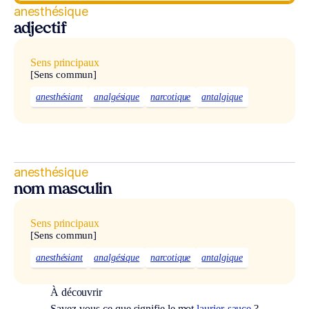
anesthésique
adjectif
Sens principaux
[Sens commun]
anesthésiant
analgésique
narcotique
antalgique
anesthésique
nom masculin
Sens principaux
[Sens commun]
anesthésiant
analgésique
narcotique
antalgique
À découvrir
Savez-vous ce que signifie le mot
laurier-sauce
?