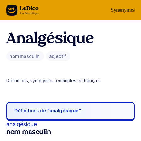
Aller au contenu
Synonymes
Analgésique
nom masculin
adjectif
Définitions, synonymes, exemples en français
Définitions de
“analgésique“
analgésique
nom masculin