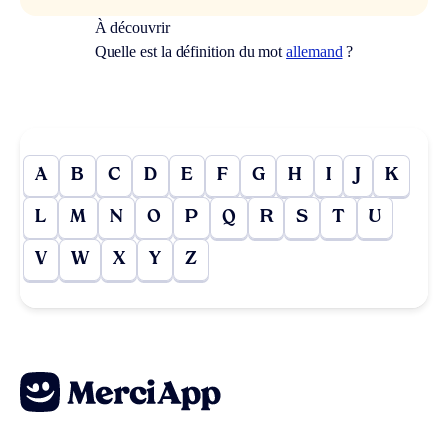
À découvrir
Quelle est la définition du mot
allemand
?
A
B
C
D
E
F
G
H
I
J
K
L
M
N
O
P
Q
R
S
T
U
V
W
X
Y
Z