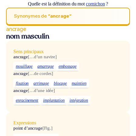
Quelle est la définition du mot
cornichon
?
Synonymes de
“ancrage“
ancrage
nom masculin
Sens principaux
ancrage
[…d’un navire]
mouillage
amarrage
embossage
ancrage
[…de cordes]
fixation
arrimage
blocage
maintien
ancrage
[…d’une idée]
enracinement
implantation
intégration
Expressions
point d’ancrage
[Fig.]