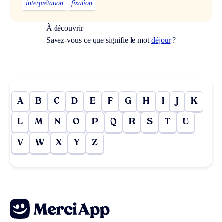
interprétation
fixation
À découvrir
Savez-vous ce que signifie le mot
déjour
?
A
B
C
D
E
F
G
H
I
J
K
L
M
N
O
P
Q
R
S
T
U
V
W
X
Y
Z