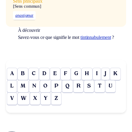
Sens principaux
[Sens commun]
anastigmat
À découvrir
Savez-vous ce que signifie le mot
tintinnabulement
?
A
B
C
D
E
F
G
H
I
J
K
L
M
N
O
P
Q
R
S
T
U
V
W
X
Y
Z