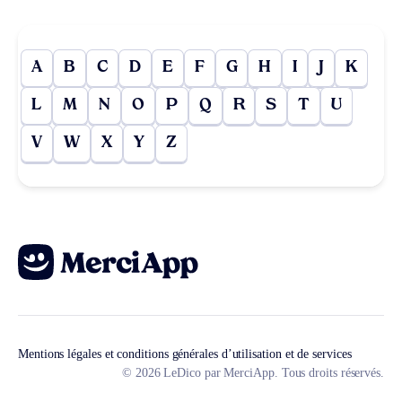
A
B
C
D
E
F
G
H
I
J
K
L
M
N
O
P
Q
R
S
T
U
V
W
X
Y
Z
Mentions légales et conditions générales d’utilisation et de services
© 2026 LeDico par MerciApp. Tous droits réservés.