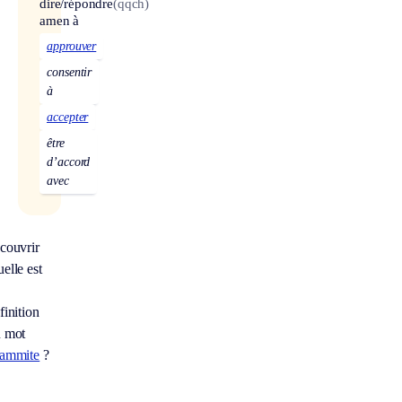
dire/répondre
(qqch)
amen à
approuver
consentir
à
accepter
être
d’accord
avec
couvrir
elle est
finition
 mot
ammite
?