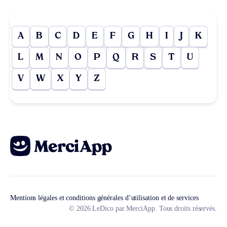
A
B
C
D
E
F
G
H
I
J
K
L
M
N
O
P
Q
R
S
T
U
V
W
X
Y
Z
Mentions légales et conditions générales d’utilisation et de services
© 2026 LeDico par MerciApp. Tous droits réservés.