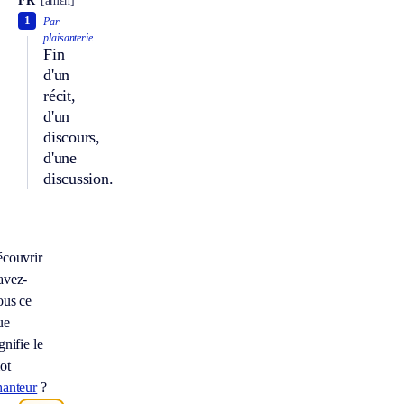
FR
[amɛn]
1
Par
plaisanterie.
Fin
d'un
récit,
d'un
discours,
d'une
discussion.
écouvrir
avez-
ous ce
ue
gnifie le
ot
hanteur
?