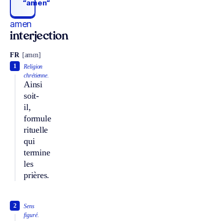
“amen“
amen
interjection
FR
[amɛn]
1
Religion
chrétienne.
Ainsi
soit-
il,
formule
rituelle
qui
termine
les
prières.
2
Sens
figuré.