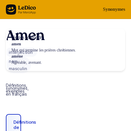
Aller au contenu
Synonymes
Amen
Ne pas confondre
amen
Mot qui termine les prières chrétiennes.
interjection
amène
nom
Agréable, avenant.
masculin
Définitions,
synonymes,
exemples
en français
Définitions
de