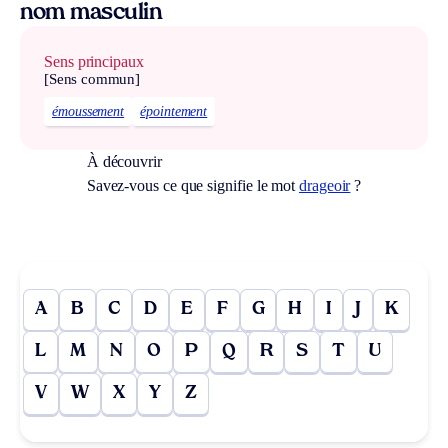
nom masculin
Sens principaux
[Sens commun]
émoussement
épointement
À découvrir
Savez-vous ce que signifie le mot
drageoir
?
A
B
C
D
E
F
G
H
I
J
K
L
M
N
O
P
Q
R
S
T
U
V
W
X
Y
Z