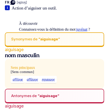
FR
[egizaʒ]
Action d’aiguiser un outil.
1
À découvrir
Connaissez-vous la définition du mot
juvénat
?
Synonymes de
“aiguisage“
aiguisage
nom masculin
Sens principaux
[Sens commun]
affilage
affûtage
repassage
Antonymes de
“aiguisage“
aiguisage