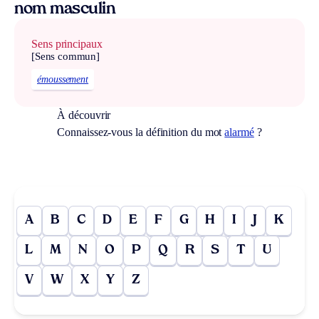
nom masculin
Sens principaux
[Sens commun]
émoussement
À découvrir
Connaissez-vous la définition du mot
alarmé
?
A
B
C
D
E
F
G
H
I
J
K
L
M
N
O
P
Q
R
S
T
U
V
W
X
Y
Z