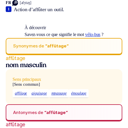
FR
[afytaʒ]
Action d’affûter un outil.
1
À découvrir
Savez-vous ce que signifie le mot
vélo-bus
?
Synonymes de
“affûtage“
affûtage
nom masculin
Sens principaux
[Sens commun]
affilage
aiguisage
repassage
émoulage
Antonymes de
“affûtage“
affûtage