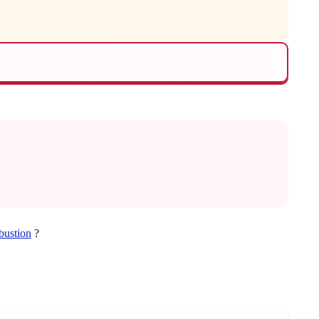
bustion
?