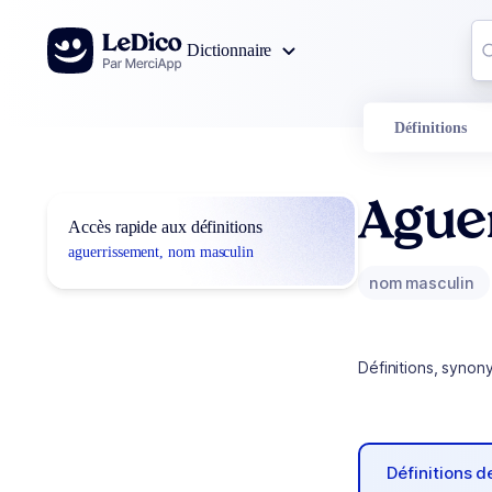
Aller au contenu
Co
Dictionnaire
0
r
Définitions
Ague
Accès rapide aux définitions
aguerrissement, nom masculin
nom masculin
Définitions, synon
Définitions 