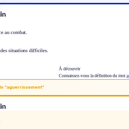
t
in
e au combat.
es situations difficiles.
À découvrir
Connaissez-vous la définition du mot
a
de
“aguerrissement“
t
in
x