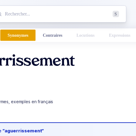
mmencez à chercher un mot dans le dictionnaire :
S
esults found.
Synonymes
Contraires
Locutions
Expressions
rrissement
ymes, exemples en français
de
“aguerrissement“