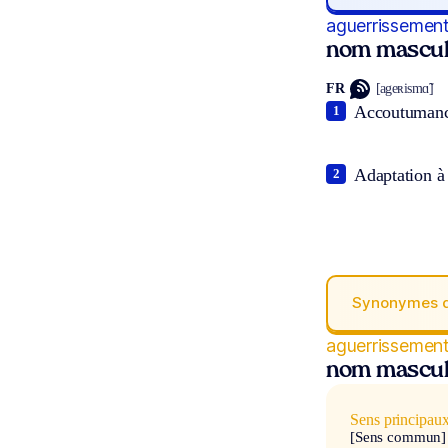
aguerrissemen
nom mascul
FR
[ageʀismɑ̃]
Accoutumanc
1
Adaptation à d
2
Synonymes 
aguerrissemen
nom mascul
Sens principau
[Sens commun]