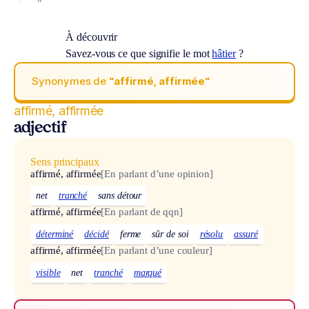
À découvrir
Savez-vous ce que signifie le mot
hâtier
?
Synonymes de
“affirmé, affirmée“
affirmé, affirmée
adjectif
Sens principaux
affirmé, affirmée
[En parlant d’une opinion]
net
tranché
sans détour
affirmé, affirmée
[En parlant de qqn]
déterminé
décidé
ferme
sûr de soi
résolu
assuré
affirmé, affirmée
[En parlant d’une couleur]
visible
net
tranché
marqué