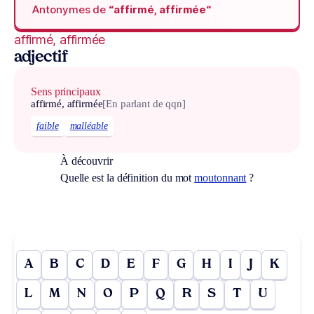
Antonymes de
“affirmé, affirmée“
affirmé, affirmée
adjectif
Sens principaux
affirmé, affirmée
[En parlant de qqn]
faible
malléable
À découvrir
Quelle est la définition du mot
moutonnant
?
A
B
C
D
E
F
G
H
I
J
K
L
M
N
O
P
Q
R
S
T
U