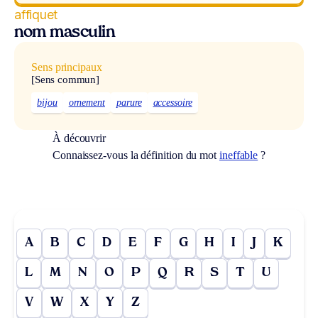
affiquet
nom masculin
Sens principaux
[Sens commun]
bijou
ornement
parure
accessoire
À découvrir
Connaissez-vous la définition du mot
ineffable
?
A
B
C
D
E
F
G
H
I
J
K
L
M
N
O
P
Q
R
S
T
U
V
W
X
Y
Z