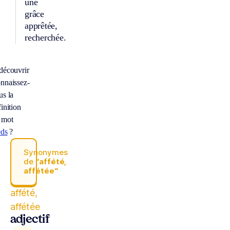
une
grâce
apprêtée,
recherchée.
découvrir
nnaissez-
us la
inition
 mot
eds
?
Synonymes
de
“affété,
affétée“
affété,
affétée
adjectif