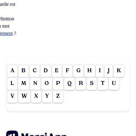
elle est
finition
u mot
urement
?
A
B
C
D
E
F
G
H
I
J
K
L
M
N
O
P
Q
R
S
T
U
V
W
X
Y
Z