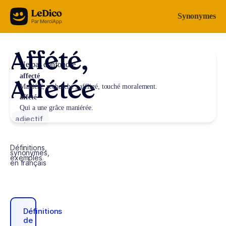
Aller au contenu
Synonymes
Affété,
Ne pas confondre
affecté
Affétée
Maniéré, recherché ; affligé, touché moralement.
affété
Qui a une grâce maniérée.
adjectif
Définitions,
synonymes,
exemples
en français
Définitions
de