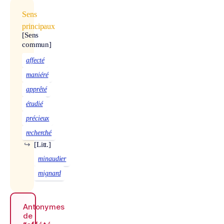
Sens
principaux
[Sens
commun]
affecté
maniéré
apprêté
étudié
précieux
recherché
↪
[Litt.]
minaudier
mignard
Antonymes
de