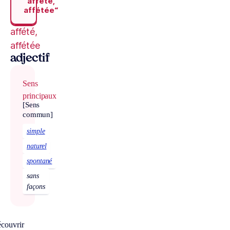
“affété,
affétée“
affété,
affétée
adjectif
Sens
principaux
[Sens
commun]
simple
naturel
spontané
sans
façons
écouvrir