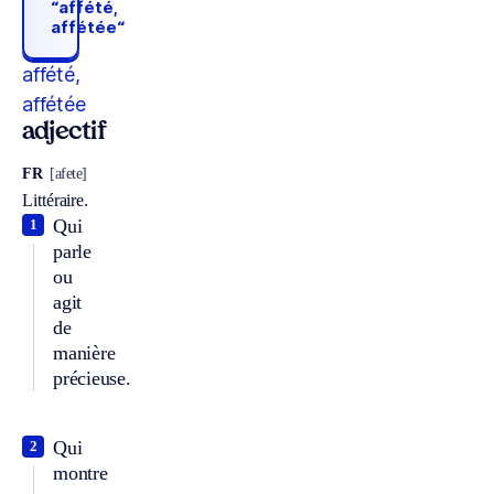
“affété,
affétée“
affété,
affétée
adjectif
FR
[afete]
Littéraire.
Qui
1
parle
ou
agit
de
manière
précieuse.
Qui
2
montre