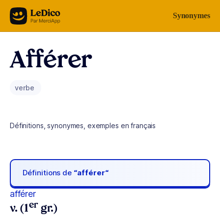
Aller au contenu
Synonymes
Afférer
verbe
Définitions, synonymes, exemples en français
Définitions de
“afférer“
afférer
er
v. (1
gr.)