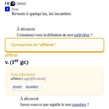
FR
[afeʀe]
1
Droit.
Revenir à quelqu’un, lui incomber.
À découvrir
Connaissez-vous la définition du mot
méthylène
?
Synonymes de
“afférer“
afférer
er
v. (1
gr.)
Sens principaux
afférer
(à qqn)
[En droit]
revenir
incomber
À découvrir
Savez-vous ce que signifie le mot
camphrer
?