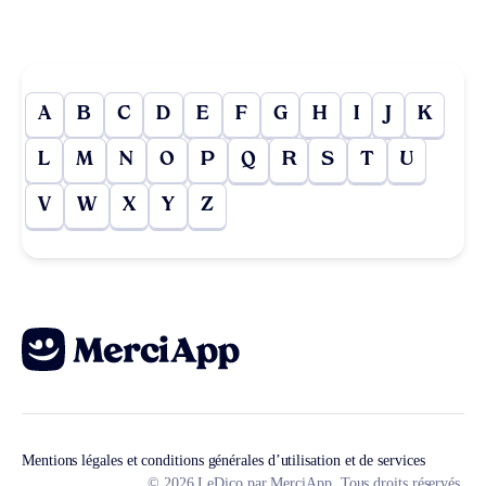
A
B
C
D
E
F
G
H
I
J
K
L
M
N
O
P
Q
R
S
T
U
V
W
X
Y
Z
Mentions légales et conditions générales d’utilisation et de services
© 2026 LeDico par MerciApp. Tous droits réservés.